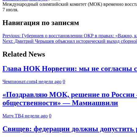
Международный олимпийский комитет (МОК) временно восстано
7 июля.
Навигация по записям
Previous:
Губерниев о восстановлении ОКР в правах: «Важно, 
Next:
Дмитрий Черышев объяснил исторический выход сборной
Related News
Глава НОК Норвегии: мы не согласны 
Чемпионат.com
4 недели ago
0
«Поздравляю МОК, решение по России 
общественности» — Мамиашвили
Матч ТВ
4 недели ago
0
Свищев: федерации должны допустить