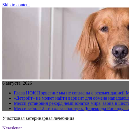
Skip to content
6 августа, 2026
Глава НОК Норвегии: мы не согласны с рекомендацией 
«Детройт» не может найти вариант для обмена нападаю
Месси установил рекорд чемпионатов мира, забив в шест
Месси забил 125-й гол за сборную. До рекорда Роналду – 
Участковая ветеринарная лечебница
Newsletter