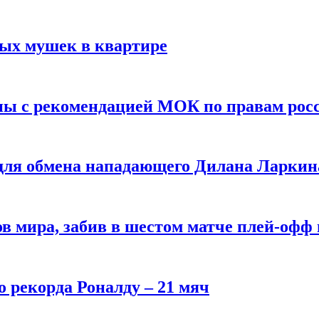
вых мушек в квартире
ны с рекомендацией МОК по правам рос
 для обмена нападающего Дилана Ларкин
в мира, забив в шестом матче плей‑офф
о рекорда Роналду – 21 мяч