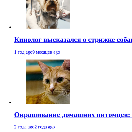
Кинолог высказался о стрижке соба
1 год ago
9 месяцев ago
Окрашивание домашних питомцев: к
2 года ago
2 года ago