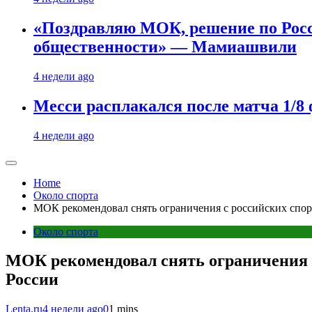
«Поздравляю МОК, решение по Рос
общественности» — Мамиашвили
4 недели ago
Месси расплакался после матча 1/
4 недели ago
Home
Около спорта
МОК рекомендовал снять ограничения с российских спорт
Около спорта
МОК рекомендовал снять ограничения с 
России
Lenta.ru
4 недели ago
0
1 mins