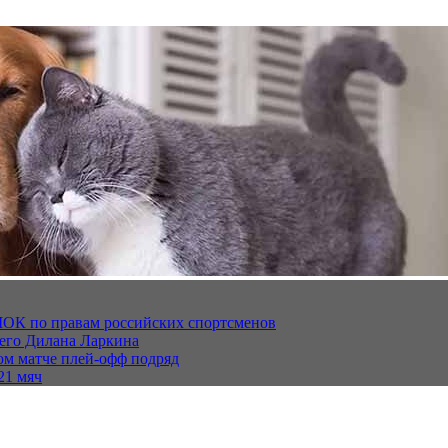
МОК по правам российских спортсменов
щего Дилана Ларкина
ом матче плей‑офф подряд
21 мяч