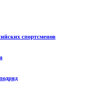
сийских спортсменов
а
 подряд