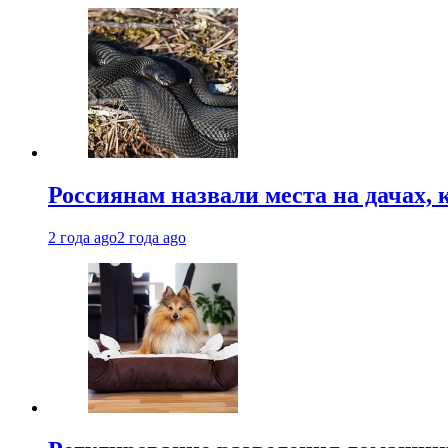
Россиянам назвали места на дачах,
2 года ago
2 года ago