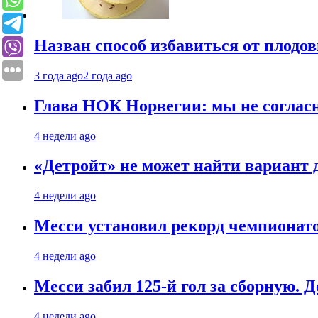
Назван способ избавиться от плодо
3 года ago
2 года ago
Глава НОК Норвегии: мы не соглас
4 недели ago
«Детройт» не может найти вариант
4 недели ago
Месси установил рекорд чемпионато
4 недели ago
Месси забил 125-й гол за сборную. Д
4 недели ago