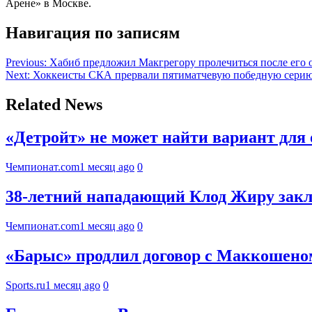
Арене» в Москве.
Навигация по записям
Previous:
Хабиб предложил Макгрегору пролечиться после его
Next:
Хоккеисты СКА прервали пятиматчевую победную серию
Related News
«Детройт» не может найти вариант дл
Чемпионат.com
1 месяц ago
0
38-летний нападающий Клод Жиру закл
Чемпионат.com
1 месяц ago
0
«Барыс» продлил договор с Маккошеном
Sports.ru
1 месяц ago
0