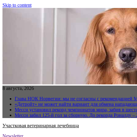
Skip to content
8 августа, 2026
Глава НОК Норвегии: мы не согласны с рекомендацией 
«Детройт» не может найти вариант для обмена нападаю
Месси установил рекорд чемпионатов мира, забив в шест
Месси забил 125-й гол за сборную. До рекорда Роналду – 
Участковая ветеринарная лечебница
Newsletter