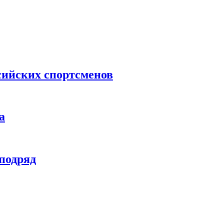
сийских спортсменов
а
 подряд