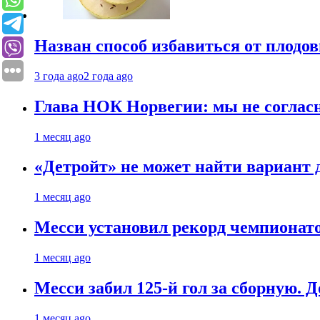
Назван способ избавиться от плодо
3 года ago
2 года ago
Глава НОК Норвегии: мы не соглас
1 месяц ago
«Детройт» не может найти вариант
1 месяц ago
Месси установил рекорд чемпионато
1 месяц ago
Месси забил 125-й гол за сборную. Д
1 месяц ago