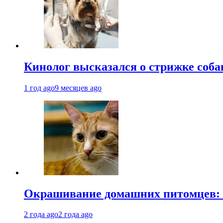
Кинолог высказался о стрижке соба
1 год ago
9 месяцев ago
Окрашивание домашних питомцев: к
2 года ago
2 года ago