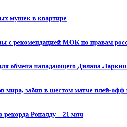
вых мушек в квартире
ны с рекомендацией МОК по правам рос
 для обмена нападающего Дилана Ларкин
в мира, забив в шестом матче плей‑офф
о рекорда Роналду – 21 мяч