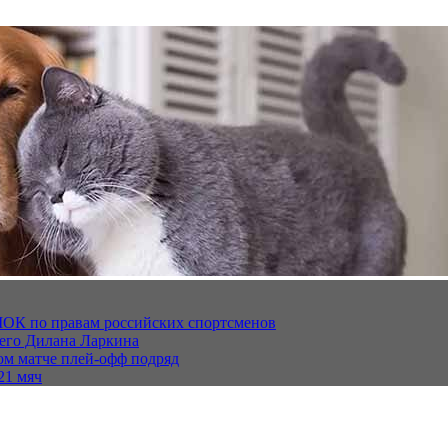
МОК по правам российских спортсменов
щего Дилана Ларкина
ом матче плей‑офф подряд
21 мяч