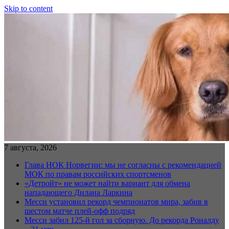
Skip to content
7 августа, 2026
Глава НОК Норвегии: мы не согласны с рекомендацией
МОК по правам российских спортсменов
«Детройт» не может найти вариант для обмена
нападающего Дилана Ларкина
Месси установил рекорд чемпионатов мира, забив в
шестом матче плей‑офф подряд
Месси забил 125-й гол за сборную. До рекорда Роналду