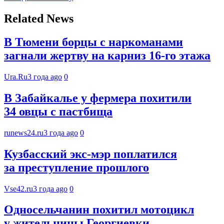
Related News
В Тюмени борцы с наркоманами
загнали жертву на карниз 16-го этажа
Ura.Ru
3 года ago
0
В Забайкалье у фермера похитили
34 овцы с пастбища
runews24.ru
3 года ago
0
Кузбасский экс-мэр поплатился
за преступление прошлого
Vse42.ru
3 года ago
0
Односельчанин похитил мотоцикл
у жительницы Георгиевки