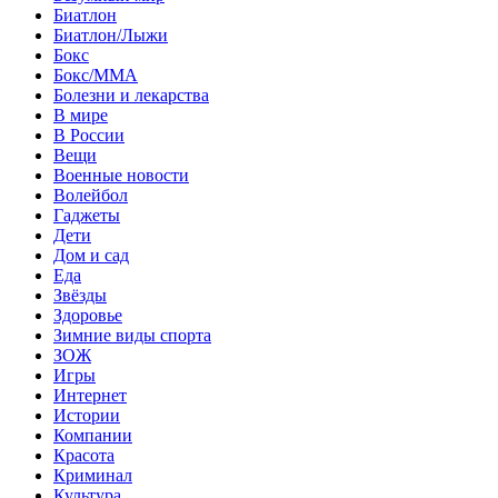
Биатлон
Биатлон/Лыжи
Бокс
Бокс/MMA
Болезни и лекарства
В мире
В России
Вещи
Военные новости
Волейбол
Гаджеты
Дети
Дом и сад
Еда
Звёзды
Здоровье
Зимние виды спорта
ЗОЖ
Игры
Интернет
Истории
Компании
Красота
Криминал
Культура