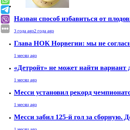
Назван способ избавиться от плодо
3 года ago
2 года ago
Глава НОК Норвегии: мы не соглас
1 месяц ago
«Детройт» не может найти вариант
1 месяц ago
Месси установил рекорд чемпионато
1 месяц ago
Месси забил 125-й гол за сборную. Д
1 месяц ago