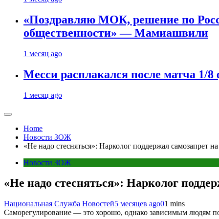
«Поздравляю МОК, решение по Рос
общественности» — Мамиашвили
1 месяц ago
Месси расплакался после матча 1/
1 месяц ago
Home
Новости ЗОЖ
«Не надо стесняться»: Нарколог поддержал самозапрет н
Новости ЗОЖ
«Не надо стесняться»: Нарколог подде
Национальная Служба Новостей
5 месяцев ago
0
1 mins
Саморегулирование — это хорошо, однако зависимым людям по