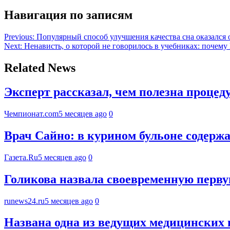
Навигация по записям
Previous:
Популярный способ улучшения качества сна оказался
Next:
Ненависть, о которой не говорилось в учебниках: почем
Related News
Эксперт рассказал, чем полезна процед
Чемпионат.com
5 месяцев ago
0
Врач Сайно: в курином бульоне содер
Газета.Ru
5 месяцев ago
0
Голикова назвала своевременную перв
runews24.ru
5 месяцев ago
0
Названа одна из ведущих медицинских 