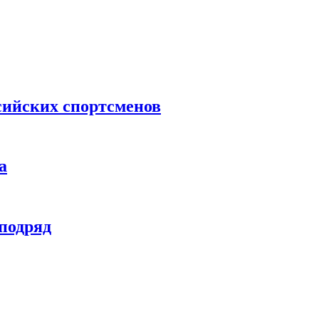
сийских спортсменов
а
 подряд