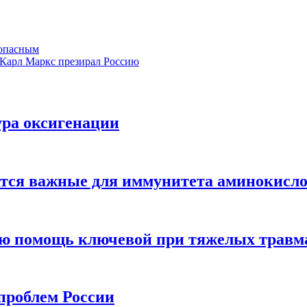
 опасным
у Карл Маркс презирал Россию
ура оксигенации
жатся важные для иммунитета аминокисл
ую помощь ключевой при тяжелых травм
проблем России