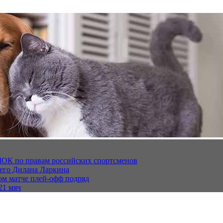
МОК по правам российских спортсменов
щего Дилана Ларкина
ом матче плей‑офф подряд
21 мяч