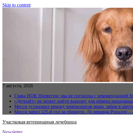
Skip to content
7 августа, 2026
Глава НОК Норвегии: мы не согласны с рекомендацией 
«Детройт» не может найти вариант для обмена нападаю
Месси установил рекорд чемпионатов мира, забив в шест
Месси забил 125-й гол за сборную. До рекорда Роналду – 
Участковая ветеринарная лечебница
Newsletter