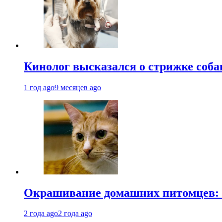
Кинолог высказался о стрижке соба
1 год ago
9 месяцев ago
Окрашивание домашних питомцев: к
2 года ago
2 года ago