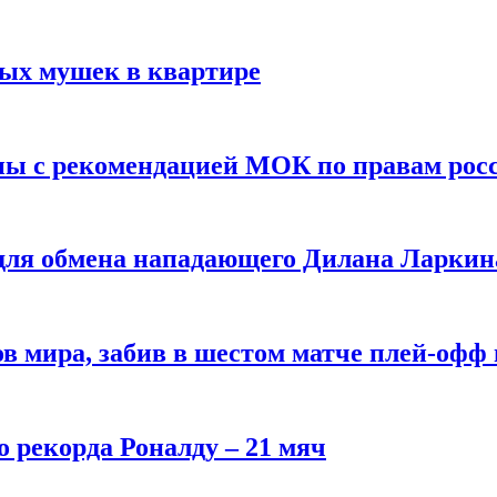
вых мушек в квартире
ны с рекомендацией МОК по правам рос
 для обмена нападающего Дилана Ларкин
в мира, забив в шестом матче плей‑офф
о рекорда Роналду – 21 мяч