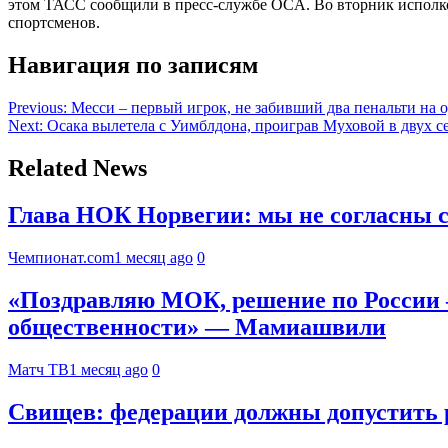
этом ТАСС сообщили в пресс-службе OCA. Во вторник исполко
спортсменов.
Навигация по записям
Previous:
Месси – первый игрок, не забивший два пенальти на
Next:
Осака вылетела с Уимблдона, проиграв Муховой в двух с
Related News
Глава НОК Норвегии: мы не согласны 
Чемпионат.com
1 месяц ago
0
«Поздравляю МОК, решение по России 
общественности» — Мамиашвили
Матч ТВ
1 месяц ago
0
Свищев: федерации должны допустить