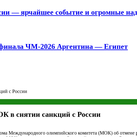
сии — ярчайшее событие и огромные на
8 финала ЧМ-2026 Аргентина — Египет
ций с России
К в снятии санкций с России
ома Международного олимпийского комитета (МОК) об отмене р