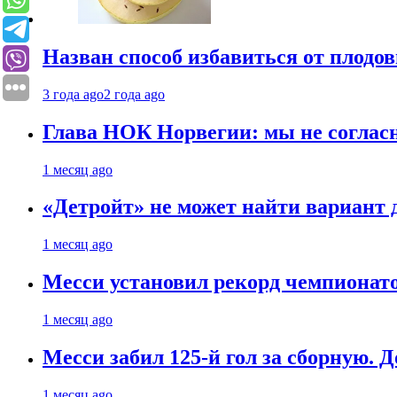
Назван способ избавиться от плодо
3 года ago
2 года ago
Глава НОК Норвегии: мы не соглас
1 месяц ago
«Детройт» не может найти вариант
1 месяц ago
Месси установил рекорд чемпионато
1 месяц ago
Месси забил 125-й гол за сборную. Д
1 месяц ago