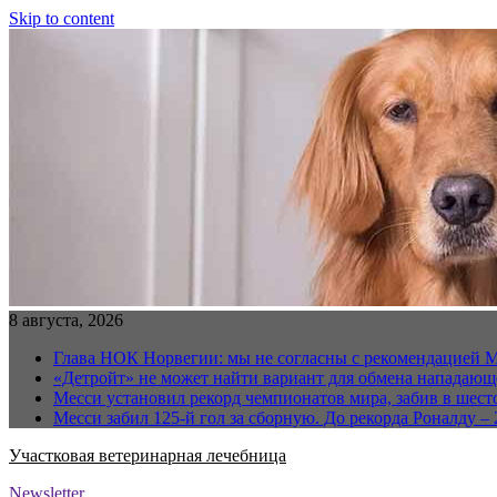
Skip to content
8 августа, 2026
Глава НОК Норвегии: мы не согласны с рекомендацией 
«Детройт» не может найти вариант для обмена нападаю
Месси установил рекорд чемпионатов мира, забив в шест
Месси забил 125-й гол за сборную. До рекорда Роналду – 
Участковая ветеринарная лечебница
Newsletter