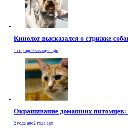
Кинолог высказался о стрижке соба
1 год ago
9 месяцев ago
Окрашивание домашних питомцев: к
2 года ago
2 года ago