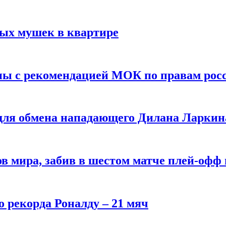
вых мушек в квартире
ны с рекомендацией МОК по правам рос
 для обмена нападающего Дилана Ларкин
в мира, забив в шестом матче плей‑офф
о рекорда Роналду – 21 мяч