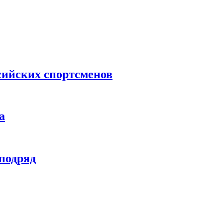
сийских спортсменов
а
 подряд