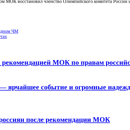
м МОК восстановил членство Олимпийского комитета России и 
 одном ЧМ
етах
с рекомендацией МОК по правам россий
— ярчайшее событие и огромные надеж
 россиян после рекомендации МОК