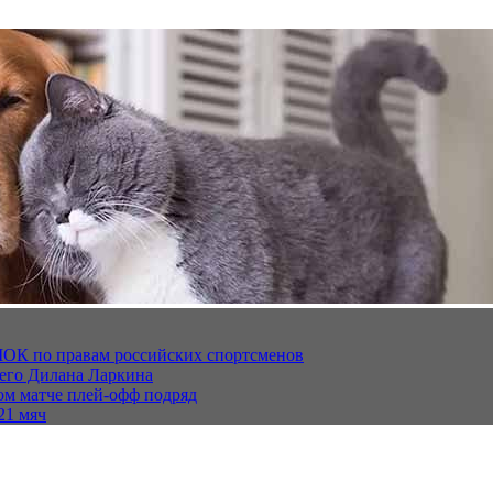
МОК по правам российских спортсменов
щего Дилана Ларкина
ом матче плей‑офф подряд
21 мяч