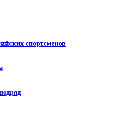
сийских спортсменов
а
 подряд