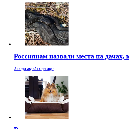
Россиянам назвали места на дачах,
2 года ago
2 года ago