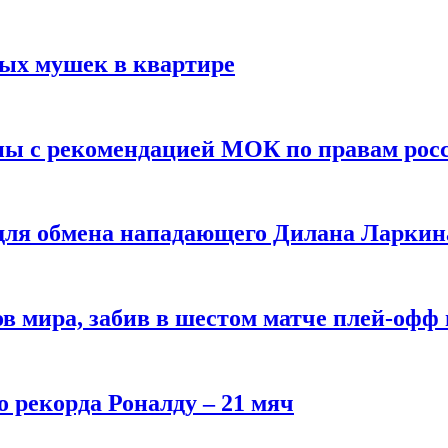
вых мушек в квартире
ны с рекомендацией МОК по правам рос
 для обмена нападающего Дилана Ларкин
в мира, забив в шестом матче плей‑офф
о рекорда Роналду – 21 мяч