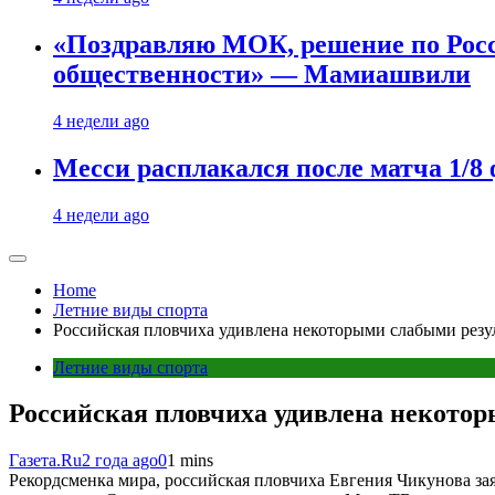
«Поздравляю МОК, решение по Рос
общественности» — Мамиашвили
4 недели ago
Месси расплакался после матча 1/
4 недели ago
Home
Летние виды спорта
Российская пловчиха удивлена некоторыми слабыми резу
Летние виды спорта
Российская пловчиха удивлена некото
Газета.Ru
2 года ago
0
1 mins
Рекордсменка мира, российская пловчиха Евгения Чикунова за