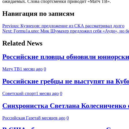
ожидаемых. Слова спортсменки приводит «Матч ТВ».
Навигация по записям
Previous:
Кузнецов: предложение из СКА рассматривал долго
Next:
Formu1a.uno: Мик Шумахер предложил себя «Ауди», но б
Related News
Российские пловцы обновили юниорски
Матч ТВ
1 месяц ago
0
Российские гребцы не выступят на Кубк
Советский спорт
1 месяц ago
0
Синхронистка Светлана Колесниченко 
Российская Газета
8 месяцев ago
0