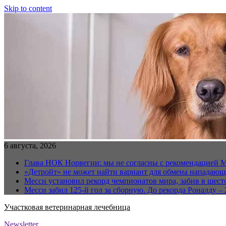
Skip to content
6 августа, 2026
Глава НОК Норвегии: мы не согласны с рекомендацией 
«Детройт» не может найти вариант для обмена нападаю
Месси установил рекорд чемпионатов мира, забив в шест
Месси забил 125-й гол за сборную. До рекорда Роналду – 
Участковая ветеринарная лечебница
Newsletter