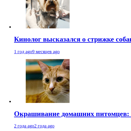
Кинолог высказался о стрижке соба
1 год ago
9 месяцев ago
Окрашивание домашних питомцев: к
2 года ago
2 года ago