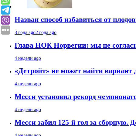
Назван способ избавиться от плодо
3 года ago
2 года ago
Глава НОК Норвегии: мы не соглас
4 недели ago
«Детройт» не может найти вариант
4 недели ago
Месси установил рекорд чемпионато
4 недели ago
Месси забил 125-й гол за сборную. Д
4 недели ago