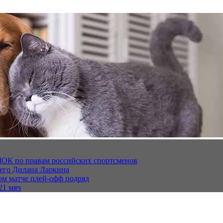
МОК по правам российских спортсменов
щего Дилана Ларкина
ом матче плей‑офф подряд
21 мяч