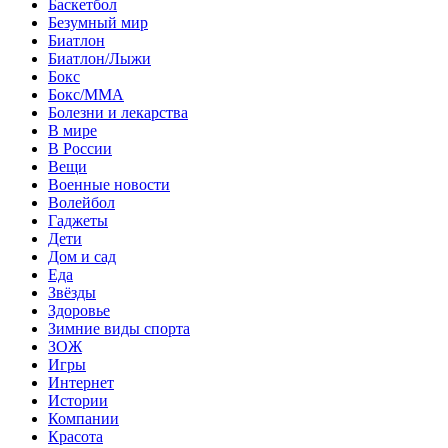
Баскетбол
Безумный мир
Биатлон
Биатлон/Лыжи
Бокс
Бокс/MMA
Болезни и лекарства
В мире
В России
Вещи
Военные новости
Волейбол
Гаджеты
Дети
Дом и сад
Еда
Звёзды
Здоровье
Зимние виды спорта
ЗОЖ
Игры
Интернет
Истории
Компании
Красота