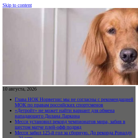
Skip to content
10 августа, 2026
Глава НОК Норвегии: мы не согласны с рекомендацией
МОК по правам российских спортсменов
«Детройт» не может найти вариант для обмена
нападающего Дилана Ларкина
Месси установил рекорд чемпионатов мира, забив в
шестом матче плей‑офф подряд
Месси забил 125-й гол за сборную. До рекорда Роналду