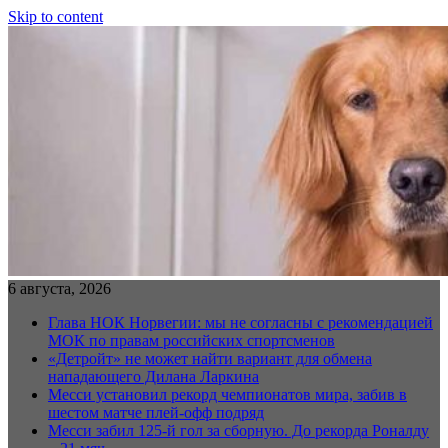
Skip to content
6 августа, 2026
Глава НОК Норвегии: мы не согласны с рекомендацией
МОК по правам российских спортсменов
«Детройт» не может найти вариант для обмена
нападающего Дилана Ларкина
Месси установил рекорд чемпионатов мира, забив в
шестом матче плей‑офф подряд
Месси забил 125-й гол за сборную. До рекорда Роналду