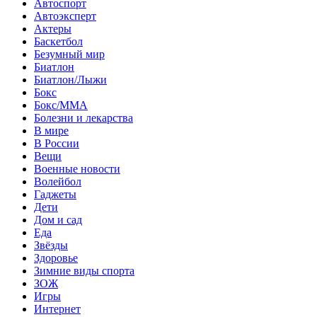
Автоспорт
Автоэксперт
Актеры
Баскетбол
Безумный мир
Биатлон
Биатлон/Лыжи
Бокс
Бокс/MMA
Болезни и лекарства
В мире
В России
Вещи
Военные новости
Волейбол
Гаджеты
Дети
Дом и сад
Еда
Звёзды
Здоровье
Зимние виды спорта
ЗОЖ
Игры
Интернет