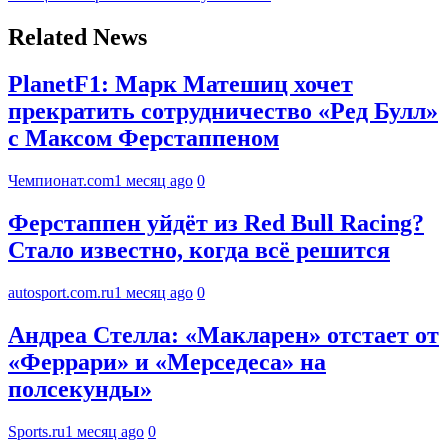
Related News
PlanetF1: Марк Матешиц хочет
прекратить сотрудничество «Ред Булл»
с Максом Ферстаппеном
Чемпионат.com
1 месяц ago
0
Ферстаппен уйдёт из Red Bull Racing?
Стало известно, когда всё решится
autosport.com.ru
1 месяц ago
0
Андреа Стелла: «Макларен» отстает от
«Феррари» и «Мерседеса» на
полсекунды»
Sports.ru
1 месяц ago
0