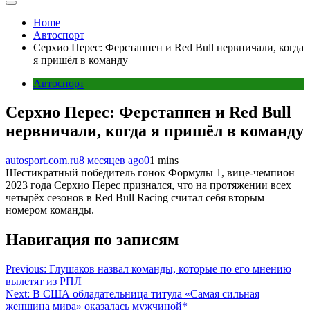
Home
Автоспорт
Серхио Перес: Ферстаппен и Red Bull нервничали, когда
я пришёл в команду
Автоспорт
Серхио Перес: Ферстаппен и Red Bull
нервничали, когда я пришёл в команду
autosport.com.ru
8 месяцев ago
0
1 mins
Шестикратный победитель гонок Формулы 1, вице-чемпион
2023 года Серхио Перес признался, что на протяжении всех
четырёх сезонов в Red Bull Racing считал себя вторым
номером команды.
Навигация по записям
Previous:
Глушаков назвал команды, которые по его мнению
вылетят из РПЛ
Next:
В США обладательница титула «Самая сильная
женщина мира» оказалась мужчиной*