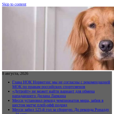
Skip to content
8 августа, 2026
Глава НОК Норвегии: мы не согласны с рекомендацией
МОК по правам российских спортсменов
«Детройт» не может найти вариант для обмена
нападающего Дилана Ларкина
Месси установил рекорд чемпионатов мира, забив в
шестом матче плей‑офф подряд
Месси забил 125-й гол за сборную. До рекорда Роналду