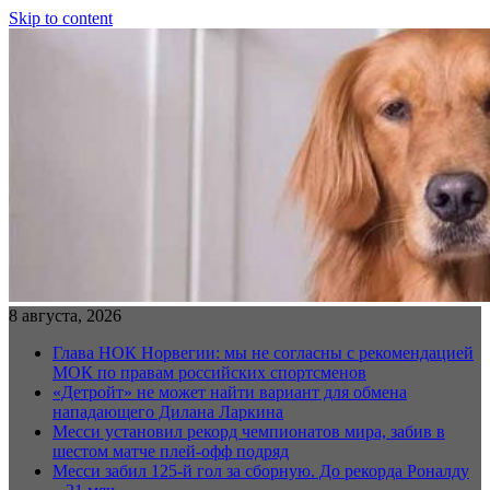
Skip to content
8 августа, 2026
Глава НОК Норвегии: мы не согласны с рекомендацией
МОК по правам российских спортсменов
«Детройт» не может найти вариант для обмена
нападающего Дилана Ларкина
Месси установил рекорд чемпионатов мира, забив в
шестом матче плей‑офф подряд
Месси забил 125-й гол за сборную. До рекорда Роналду