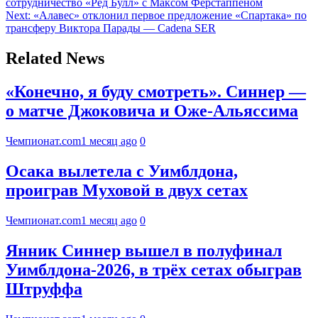
сотрудничество «Ред Булл» с Максом Ферстаппеном
Next:
«Алавес» отклонил первое предложение «Спартака» по
трансферу Виктора Парады — Cadena SER
Related News
«Конечно, я буду смотреть». Синнер —
о матче Джоковича и Оже-Альяссима
Чемпионат.com
1 месяц ago
0
Осака вылетела с Уимблдона,
проиграв Муховой в двух сетах
Чемпионат.com
1 месяц ago
0
Янник Синнер вышел в полуфинал
Уимблдона-2026, в трёх сетах обыграв
Штруффа