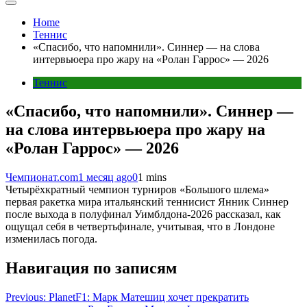
Home
Теннис
«Спасибо, что напомнили». Синнер — на слова
интервьюера про жару на «Ролан Гаррос» — 2026
Теннис
«Спасибо, что напомнили». Синнер —
на слова интервьюера про жару на
«Ролан Гаррос» — 2026
Чемпионат.com
1 месяц ago
0
1 mins
Четырёхкратный чемпион турниров «Большого шлема»
первая ракетка мира итальянский теннисист Янник Синнер
после выхода в полуфинал Уимблдона-2026 рассказал, как
ощущал себя в четвертьфинале, учитывая, что в Лондоне
изменилась погода.
Навигация по записям
Previous:
PlanetF1: Марк Матешиц хочет прекратить