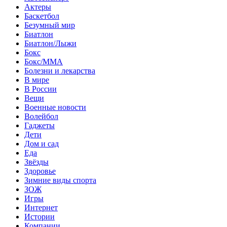
Актеры
Баскетбол
Безумный мир
Биатлон
Биатлон/Лыжи
Бокс
Бокс/MMA
Болезни и лекарства
В мире
В России
Вещи
Военные новости
Волейбол
Гаджеты
Дети
Дом и сад
Еда
Звёзды
Здоровье
Зимние виды спорта
ЗОЖ
Игры
Интернет
Истории
Компании