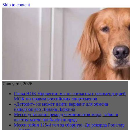
Skip to content
7 августа, 2026
Глава НОК Норвегии: мы не согласны с рекомендацией
МОК по правам российских спортсменов
«Детройт» не может найти вариант для обмена
нападающего Дилана Ларкина
Месси установил рекорд чемпионатов мира, забив в
шестом матче плей‑офф подряд
Месси забил 125-й гол за сборную. До рекорда Роналду