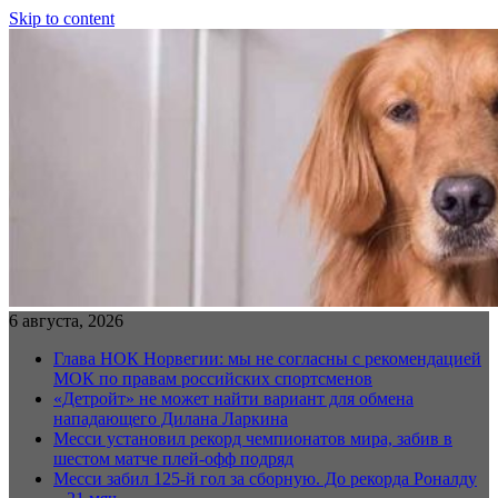
Skip to content
6 августа, 2026
Глава НОК Норвегии: мы не согласны с рекомендацией
МОК по правам российских спортсменов
«Детройт» не может найти вариант для обмена
нападающего Дилана Ларкина
Месси установил рекорд чемпионатов мира, забив в
шестом матче плей‑офф подряд
Месси забил 125-й гол за сборную. До рекорда Роналду