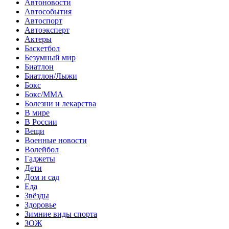
Автоновости
Автособытия
Автоспорт
Автоэксперт
Актеры
Баскетбол
Безумный мир
Биатлон
Биатлон/Лыжи
Бокс
Бокс/MMA
Болезни и лекарства
В мире
В России
Вещи
Военные новости
Волейбол
Гаджеты
Дети
Дом и сад
Еда
Звёзды
Здоровье
Зимние виды спорта
ЗОЖ