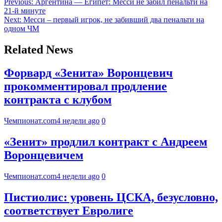
Previous:
Аргентина — Египет: Месси не забил пенальти на
21-й минуте
Next:
Месси – первый игрок, не забивший два пенальти на
одном ЧМ
Related News
Форвард «Зенита» Воронцевич
прокомментировал продление
контракта с клубом
Чемпионат.com
4 недели ago
0
«Зенит» продлил контракт с Андреем
Воронцевичем
Чемпионат.com
4 недели ago
0
Пистиолис: уровень ЦСКА, безусловно,
соответствует Евролиге