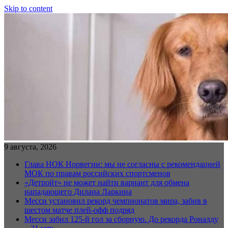
Skip to content
9 августа, 2026
Глава НОК Норвегии: мы не согласны с рекомендацией
МОК по правам российских спортсменов
«Детройт» не может найти вариант для обмена
нападающего Дилана Ларкина
Месси установил рекорд чемпионатов мира, забив в
шестом матче плей‑офф подряд
Месси забил 125-й гол за сборную. До рекорда Роналду