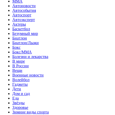
MMA
Автоновости
Автособытия
Автоспорт
Автоэксперт
Актеры
Баскетбол
Безумный мир
Биатлон
Биатлон/Лыжи
Бокс
Бокс/MMA
Болезни и лекарства
В мире
В России
Вещи
Военные новости
Волейбол
Гаджеты
Дети
Дом и сад
Еда
Звёзды
Здоровье
Зимние виды спорта