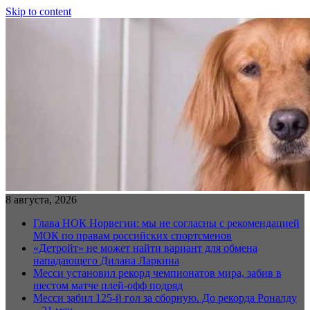
Skip to content
8 августа, 2026
Глава НОК Норвегии: мы не согласны с рекомендацией
МОК по правам российских спортсменов
«Детройт» не может найти вариант для обмена
нападающего Дилана Ларкина
Месси установил рекорд чемпионатов мира, забив в
шестом матче плей‑офф подряд
Месси забил 125-й гол за сборную. До рекорда Роналду