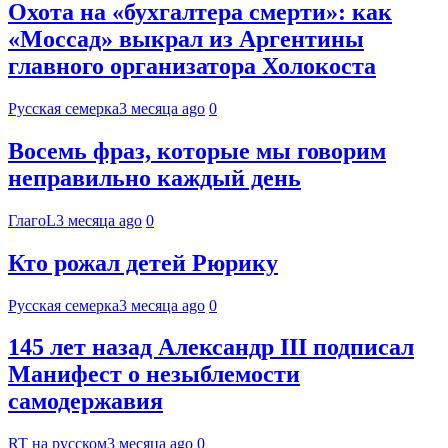
Охота на «бухгалтера смерти»: как
«Моссад» выкрал из Аргентины
главного организатора Холокоста
Русская семерка
3 месяца ago
0
Восемь фраз, которые мы говорим
неправильно каждый день
ГлагоL
3 месяца ago
0
Кто рожал детей Рюрику
Русская семерка
3 месяца ago
0
145 лет назад Александр III подписал
Манифест о незыблемости
самодержавия
RT на русском
3 месяца ago
0