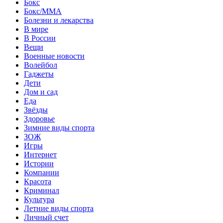
Бокс
Бокс/MMA
Болезни и лекарства
В мире
В России
Вещи
Военные новости
Волейбол
Гаджеты
Дети
Дом и сад
Еда
Звёзды
Здоровье
Зимние виды спорта
ЗОЖ
Игры
Интернет
Истории
Компании
Красота
Криминал
Культура
Летние виды спорта
Личный счет