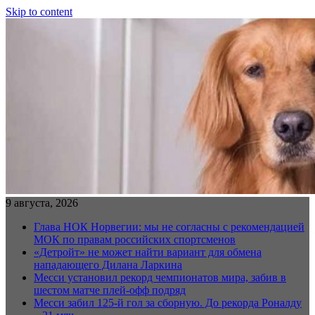
Skip to content
9 августа, 2026
Глава НОК Норвегии: мы не согласны с рекомендацией
МОК по правам российских спортсменов
«Детройт» не может найти вариант для обмена
нападающего Дилана Ларкина
Месси установил рекорд чемпионатов мира, забив в
шестом матче плей‑офф подряд
Месси забил 125-й гол за сборную. До рекорда Роналду