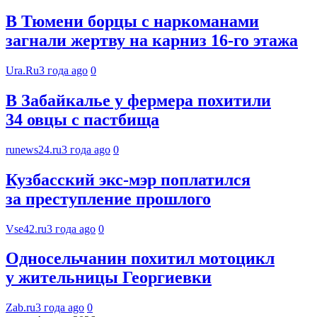
В Тюмени борцы с наркоманами
загнали жертву на карниз 16-го этажа
Ura.Ru
3 года ago
0
В Забайкалье у фермера похитили
34 овцы с пастбища
runews24.ru
3 года ago
0
Кузбасский экс-мэр поплатился
за преступление прошлого
Vse42.ru
3 года ago
0
Односельчанин похитил мотоцикл
у жительницы Георгиевки
Zab.ru
3 года ago
0