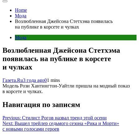
Home
Мода
Возлюбленная Джейсона Стетхэма появилась
на публике в корсете и чулках
Мода
Возлюбленная Джейсона Стетхэма
появилась на публике в корсете
и чулках
Газета.Ru
3 года ago
0
1 mins
Модель Рози Хантингтон-Уайтли пришла на модный показ
в корсете и чулках.
Навигация по записям
Previous:
Стилист Рогов назвал тренд этой осени
Next:
Вышел трейлер седьмого сезона «Рика и Морти»
с новыми голосами героев