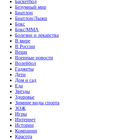
Баскетбол
Безумный мир
Биатлон
Биатлон/Лыжи
Бокс
Бокс/MMA
Болезни и лекарства
В мире
В России
Вещи
Военные новости
Волейбол
Гаджеты
Дети
Дом и сад
Еда
Звёзды
Здоровье
Зимние виды спорта
ЗОЖ
Игры
Интернет
Истории
Компании
Красота