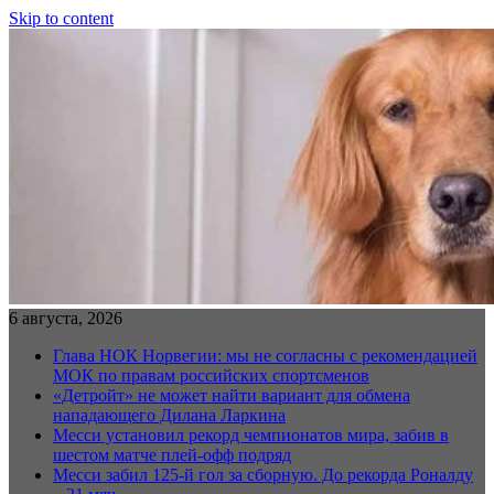
Skip to content
6 августа, 2026
Глава НОК Норвегии: мы не согласны с рекомендацией
МОК по правам российских спортсменов
«Детройт» не может найти вариант для обмена
нападающего Дилана Ларкина
Месси установил рекорд чемпионатов мира, забив в
шестом матче плей‑офф подряд
Месси забил 125-й гол за сборную. До рекорда Роналду