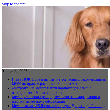
Skip to content
9 августа, 2026
Глава НОК Норвегии: мы не согласны с рекомендацией
МОК по правам российских спортсменов
«Детройт» не может найти вариант для обмена
нападающего Дилана Ларкина
Месси установил рекорд чемпионатов мира, забив в
шестом матче плей‑офф подряд
Месси забил 125-й гол за сборную. До рекорда Роналду