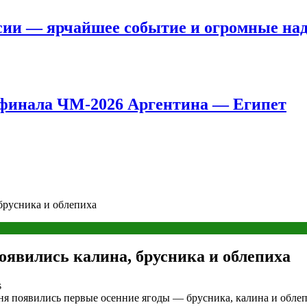
сии — ярчайшее событие и огромные на
8 финала ЧМ-2026 Аргентина — Египет
брусника и облепиха
явились калина, брусника и облепиха
s
дня появились первые осенние ягоды — брусника, калина и обле