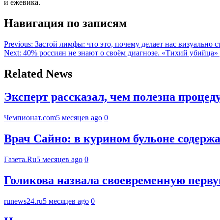
и ежевика.
Навигация по записям
Previous:
Застой лимфы: что это, почему делает нас визуально с
Next:
40% россиян не знают о своём диагнозе. «Тихий убийца» 
Related News
Эксперт рассказал, чем полезна процед
Чемпионат.com
5 месяцев ago
0
Врач Сайно: в курином бульоне содер
Газета.Ru
5 месяцев ago
0
Голикова назвала своевременную перв
runews24.ru
5 месяцев ago
0