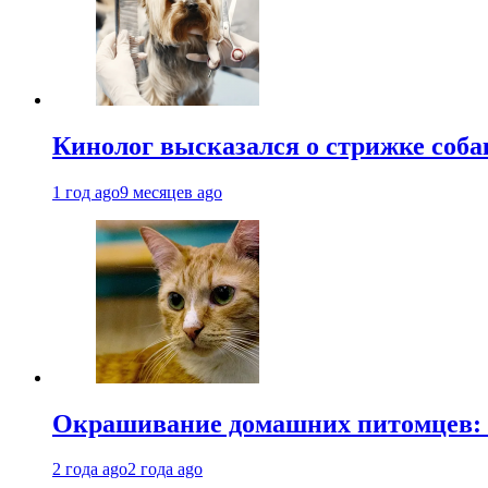
Кинолог высказался о стрижке соба
1 год ago
9 месяцев ago
Окрашивание домашних питомцев: к
2 года ago
2 года ago