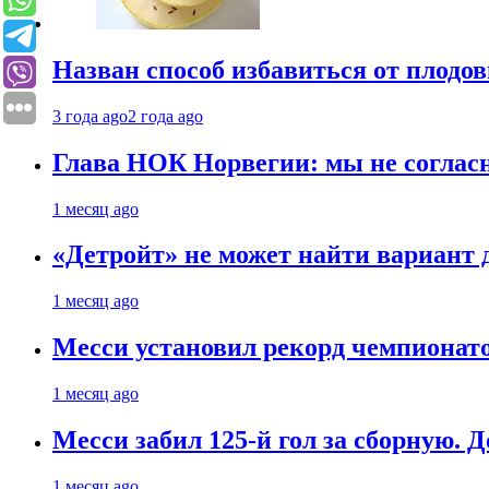
Назван способ избавиться от плодо
3 года ago
2 года ago
Глава НОК Норвегии: мы не соглас
1 месяц ago
«Детройт» не может найти вариант
1 месяц ago
Месси установил рекорд чемпионато
1 месяц ago
Месси забил 125-й гол за сборную. Д
1 месяц ago