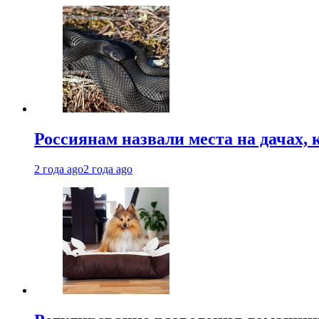
Россиянам назвали места на дачах,
2 года ago
2 года ago