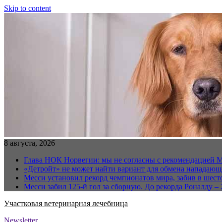
Skip to content
8 августа, 2026
Глава НОК Норвегии: мы не согласны с рекомендацией 
«Детройт» не может найти вариант для обмена нападаю
Месси установил рекорд чемпионатов мира, забив в шест
Месси забил 125-й гол за сборную. До рекорда Роналду – 
Участковая ветеринарная лечебница
Newsletter