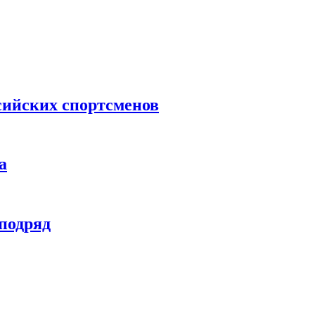
сийских спортсменов
а
 подряд