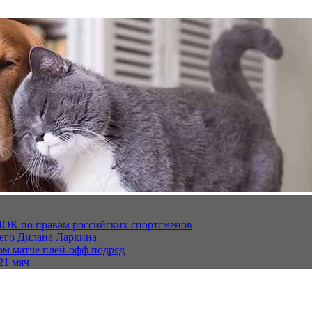
МОК по правам российских спортсменов
щего Дилана Ларкина
ом матче плей‑офф подряд
21 мяч