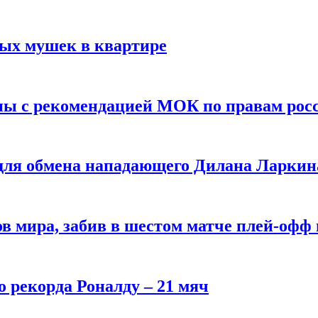
вых мушек в квартире
ны с рекомендацией МОК по правам рос
 для обмена нападающего Дилана Ларкин
в мира, забив в шестом матче плей‑офф
о рекорда Роналду – 21 мяч