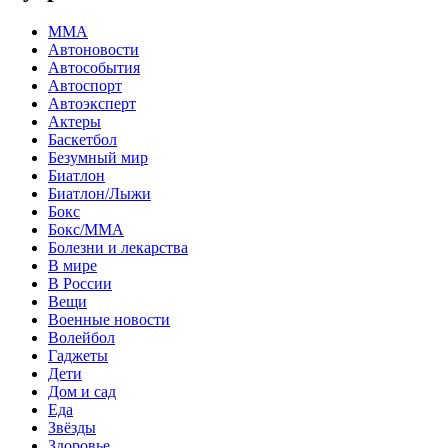
MMA
Автоновости
Автособытия
Автоспорт
Автоэксперт
Актеры
Баскетбол
Безумный мир
Биатлон
Биатлон/Лыжи
Бокс
Бокс/MMA
Болезни и лекарства
В мире
В России
Вещи
Военные новости
Волейбол
Гаджеты
Дети
Дом и сад
Еда
Звёзды
Здоровье