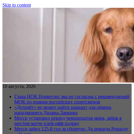
Skip to content
10 августа, 2026
Глава НОК Норвегии: мы не согласны с рекомендацией
МОК по правам российских спортсменов
«Детройт» не может найти вариант для обмена
нападающего Дилана Ларкина
Месси установил рекорд чемпионатов мира, забив в
шестом матче плей‑офф подряд
Месси забил 125-й гол за сборную. До рекорда Роналду