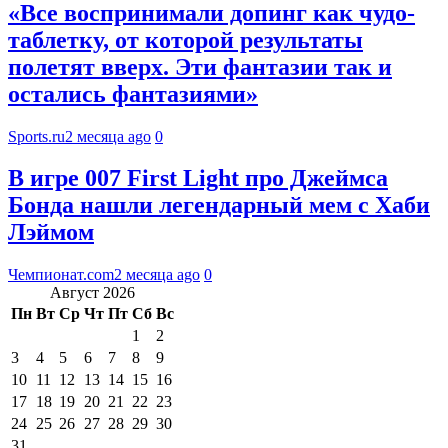
«Все воспринимали допинг как чудо-
таблетку, от которой результаты
полетят вверх. Эти фантазии так и
остались фантазиями»
Sports.ru
2 месяца ago
0
В игре 007 First Light про Джеймса
Бонда нашли легендарный мем с Хаби
Лэймом
Чемпионат.com
2 месяца ago
0
Август 2026
Пн
Вт
Ср
Чт
Пт
Сб
Вс
1
2
3
4
5
6
7
8
9
10
11
12
13
14
15
16
17
18
19
20
21
22
23
24
25
26
27
28
29
30
31