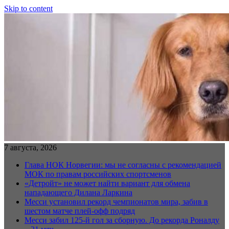
Skip to content
7 августа, 2026
Глава НОК Норвегии: мы не согласны с рекомендацией
МОК по правам российских спортсменов
«Детройт» не может найти вариант для обмена
нападающего Дилана Ларкина
Месси установил рекорд чемпионатов мира, забив в
шестом матче плей‑офф подряд
Месси забил 125-й гол за сборную. До рекорда Роналду