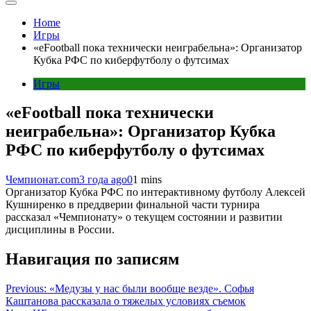
Home
Игры
«eFootball пока технически неиграбельна»: Организатор
Кубка РФС по киберфутболу о футсимах
Игры
«eFootball пока технически
неиграбельна»: Организатор Кубка
РФС по киберфутболу о футсимах
Чемпионат.com
3 года ago
0
1 mins
Организатор Кубка РФС по интерактивному футболу Алексей
Кушниренко в преддверии финальной части турнира
рассказал «Чемпионату» о текущем состоянии и развитии
дисциплины в России.
Навигация по записям
Previous:
«Медузы у нас были вообще везде». Софья
Каштанова рассказала о тяжелых условиях съемок