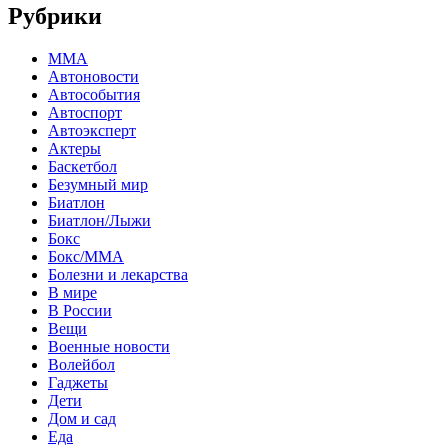
Рубрики
MMA
Автоновости
Автособытия
Автоспорт
Автоэксперт
Актеры
Баскетбол
Безумный мир
Биатлон
Биатлон/Лыжи
Бокс
Бокс/MMA
Болезни и лекарства
В мире
В России
Вещи
Военные новости
Волейбол
Гаджеты
Дети
Дом и сад
Еда