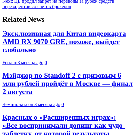
Next:
ЦБ продил запрет на переводы за рубеж средств
нерезидентов со счетов брокеров
Related News
Эксклюзивная для Китая видеокарта
AMD RX 9070 GRE, похоже, выйдет
глобально
Ferra.ru
3 месяца ago
0
Мэйджор по Standoff 2 с призовым 6
млн рублей пройдёт в Москве — финал
2 августа
Чемпионат.com
3 месяца ago
0
Красных о «Расширенных играх»:
«Все воспринимали допинг как чудо-
таблетку, от которой результаты