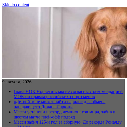
Skip to content
9 августа, 2026
Глава НОК Норвегии: мы не согласны с рекомендацией
МОК по правам российских спортсменов
«Детройт» не может найти вариант для обмена
нападающего Дилана Ларкина
Месси установил рекорд чемпионатов мира, забив в
шестом матче плей‑офф подряд
Месси забил 125-й гол за сборную. До рекорда Роналду