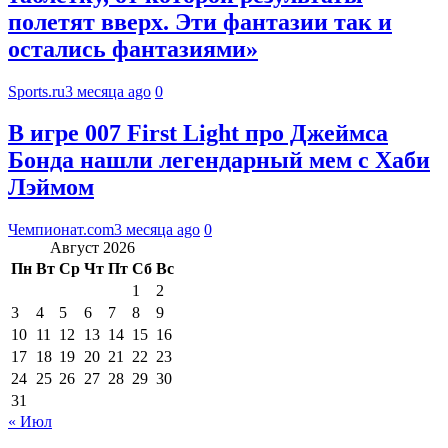
полетят вверх. Эти фантазии так и
остались фантазиями»
Sports.ru
3 месяца ago
0
В игре 007 First Light про Джеймса
Бонда нашли легендарный мем с Хаби
Лэймом
Чемпионат.com
3 месяца ago
0
Август 2026
Пн
Вт
Ср
Чт
Пт
Сб
Вс
1
2
3
4
5
6
7
8
9
10
11
12
13
14
15
16
17
18
19
20
21
22
23
24
25
26
27
28
29
30
31
« Июл