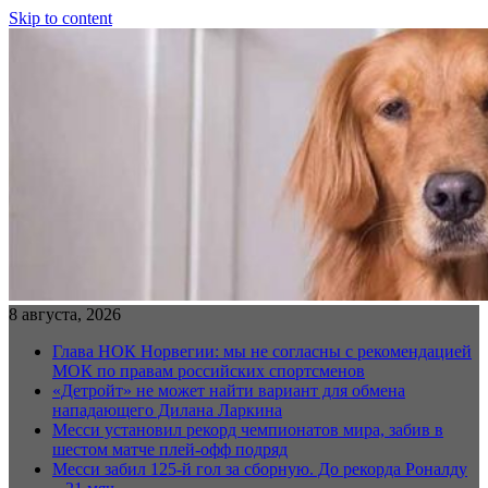
Skip to content
8 августа, 2026
Глава НОК Норвегии: мы не согласны с рекомендацией
МОК по правам российских спортсменов
«Детройт» не может найти вариант для обмена
нападающего Дилана Ларкина
Месси установил рекорд чемпионатов мира, забив в
шестом матче плей‑офф подряд
Месси забил 125-й гол за сборную. До рекорда Роналду