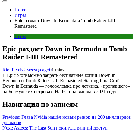
Home
Игры
Epic раздает Down in Bermuda и Tomb Raider I-III
Remastered
Игры
Epic раздает Down in Bermuda и Tomb
Raider I-III Remastered
Riot Pixels
2 месяца ago
0
1 mins
В Epic Store можно забрать бесплатные копии Down in
Bermuda и Tomb Raider I-III Remastered Starring Lara Croft.
Down in Bermuda — головоломка про летчика, «пропавшего»
на Бермудских островах. На PC она вышла в 2021 году.
Навигация по записям
Previous:
Глава Nvidia нашёл новый рынок на 200 миллиардов
долларов
Next:
Aztecs: The Last Sun покинула ранний доступ