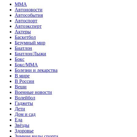
MMA
Автоновости
Автособытия
Автоспорт
Автоэксперт
Актеры
Баскетбол
Безумный мир
Биатлон
Биатлон/Лыжи
Бокс
Бокс/MMA
Болезни и лекарства
В мире
В России
Вещи
Военные новости
Волейбол
Гаджеты
Дети
Дом и сад
Еда
Звёзды
Здоровье
Зимние виды спорта