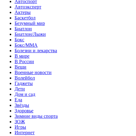
Автоспорт
Автоэксперт
Актеры
Баскетбол
Безумный мир
Биатлон
Биатлон/Лыжи
Бокс
Бокс/MMA
Болезни и лекарства
В мире
В России
Вещи
Военные новости
Волейбол
Гаджеты
Дети
Дом и сад
Еда
Звёзды
Здоровье
Зимние виды спорта
ЗОЖ
Игры
Интернет