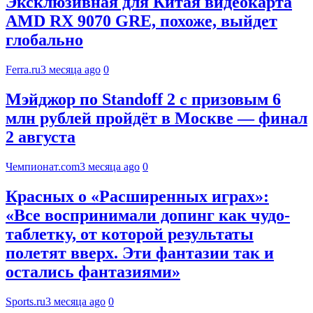
Эксклюзивная для Китая видеокарта
AMD RX 9070 GRE, похоже, выйдет
глобально
Ferra.ru
3 месяца ago
0
Мэйджор по Standoff 2 с призовым 6
млн рублей пройдёт в Москве — финал
2 августа
Чемпионат.com
3 месяца ago
0
Красных о «Расширенных играх»:
«Все воспринимали допинг как чудо-
таблетку, от которой результаты
полетят вверх. Эти фантазии так и
остались фантазиями»
Sports.ru
3 месяца ago
0