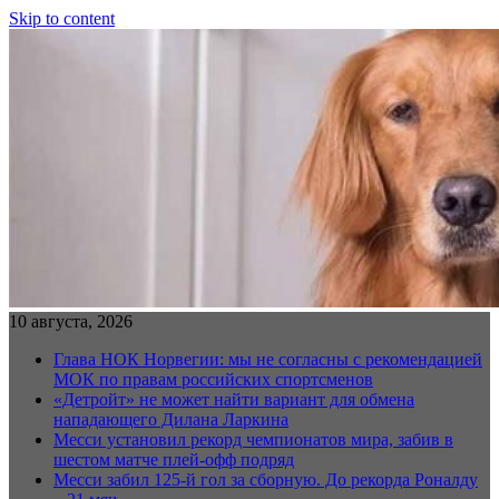
Skip to content
10 августа, 2026
Глава НОК Норвегии: мы не согласны с рекомендацией
МОК по правам российских спортсменов
«Детройт» не может найти вариант для обмена
нападающего Дилана Ларкина
Месси установил рекорд чемпионатов мира, забив в
шестом матче плей‑офф подряд
Месси забил 125-й гол за сборную. До рекорда Роналду