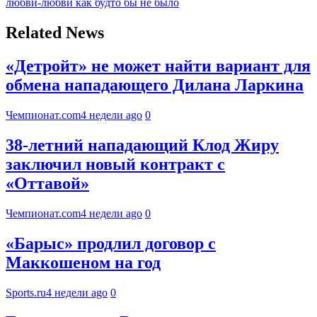
любви-любви как будто бы не было
Related News
«Детройт» не может найти вариант для
обмена нападающего Дилана Ларкина
Чемпионат.com
4 недели ago
0
38-летний нападающий Клод Жиру
заключил новый контракт с
«Оттавой»
Чемпионат.com
4 недели ago
0
«Барыс» продлил договор с
Маккошеном на год
Sports.ru
4 недели ago
0