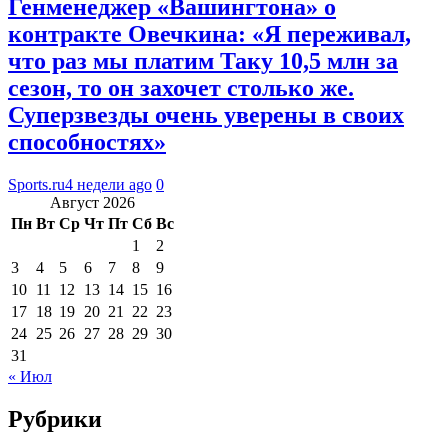
Генменеджер «Вашингтона» о
контракте Овечкина: «Я переживал,
что раз мы платим Таку 10,5 млн за
сезон, то он захочет столько же.
Суперзвезды очень уверены в своих
способностях»
Sports.ru
4 недели ago
0
Август 2026
Пн
Вт
Ср
Чт
Пт
Сб
Вс
1
2
3
4
5
6
7
8
9
10
11
12
13
14
15
16
17
18
19
20
21
22
23
24
25
26
27
28
29
30
31
« Июл
Рубрики