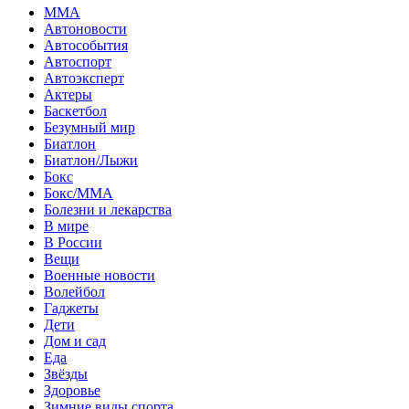
MMA
Автоновости
Автособытия
Автоспорт
Автоэксперт
Актеры
Баскетбол
Безумный мир
Биатлон
Биатлон/Лыжи
Бокс
Бокс/MMA
Болезни и лекарства
В мире
В России
Вещи
Военные новости
Волейбол
Гаджеты
Дети
Дом и сад
Еда
Звёзды
Здоровье
Зимние виды спорта