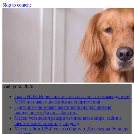
Skip to content
6 августа, 2026
Глава НОК Норвегии: мы не согласны с рекомендацией
МОК по правам российских спортсменов
«Детройт» не может найти вариант для обмена
нападающего Дилана Ларкина
Месси установил рекорд чемпионатов мира, забив в
шестом матче плей‑офф подряд
Месси забил 125-й гол за сборную. До рекорда Роналду