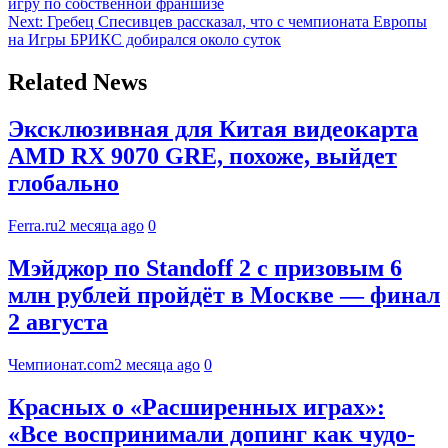
игру по собственной франшизе
Next:
Гребец Спесивцев рассказал, что с чемпионата Европы
на Игры БРИКС добирался около суток
Related News
Эксклюзивная для Китая видеокарта
AMD RX 9070 GRE, похоже, выйдет
глобально
Ferra.ru
2 месяца ago
0
Мэйджор по Standoff 2 с призовым 6
млн рублей пройдёт в Москве — финал
2 августа
Чемпионат.com
2 месяца ago
0
Красных о «Расширенных играх»:
«Все воспринимали допинг как чудо-