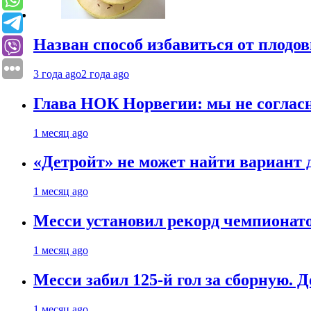
Назван способ избавиться от плодо
3 года ago
2 года ago
Глава НОК Норвегии: мы не соглас
1 месяц ago
«Детройт» не может найти вариант
1 месяц ago
Месси установил рекорд чемпионато
1 месяц ago
Месси забил 125-й гол за сборную. Д
1 месяц ago