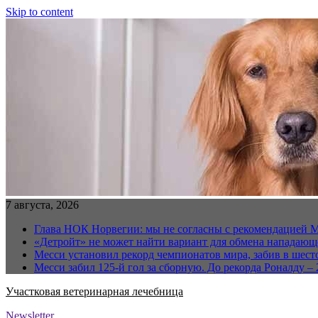
Skip to content
7 августа, 2026
Глава НОК Норвегии: мы не согласны с рекомендацией 
«Детройт» не может найти вариант для обмена нападаю
Месси установил рекорд чемпионатов мира, забив в шест
Месси забил 125-й гол за сборную. До рекорда Роналду – 
Участковая ветеринарная лечебница
Newsletter