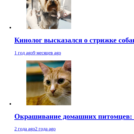
Кинолог высказался о стрижке соба
1 год ago
9 месяцев ago
Окрашивание домашних питомцев: к
2 года ago
2 года ago