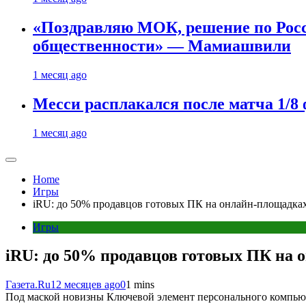
«Поздравляю МОК, решение по Рос
общественности» — Мамиашвили
1 месяц ago
Месси расплакался после матча 1/
1 месяц ago
Home
Игры
iRU: до 50% продавцов готовых ПК на онлайн-площадк
Игры
iRU: до 50% продавцов готовых ПК на
Газета.Ru
12 месяцев ago
0
1 mins
Под маской новизны Ключевой элемент персонального компьют