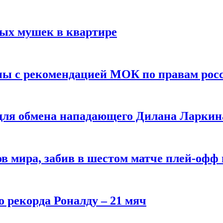
вых мушек в квартире
ны с рекомендацией МОК по правам рос
 для обмена нападающего Дилана Ларкин
в мира, забив в шестом матче плей‑офф
о рекорда Роналду – 21 мяч