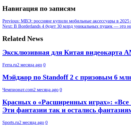
Навигация по записям
Previous:
МВЭ: россияне купили мобильные аксессуары в 2025 
Next:
В Borderlands 4 будет 30 млрд уникальных пушек — это н
Related News
Эксклюзивная для Китая видеокарта A
Ferra.ru
2 месяца ago
0
Мэйджор по Standoff 2 с призовым 6 мл
Чемпионат.com
2 месяца ago
0
Красных о «Расширенных играх»: «Все в
Эти фантазии так и остались фантазия
Sports.ru
2 месяца ago
0