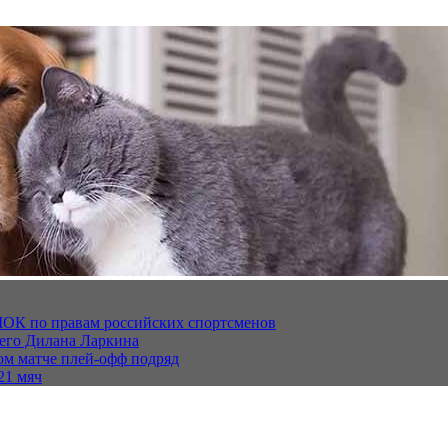
МОК по правам российских спортсменов
щего Дилана Ларкина
ом матче плей‑офф подряд
21 мяч