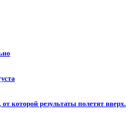
ьно
густа
от которой результаты полетят вверх.