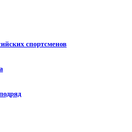
сийских спортсменов
а
 подряд