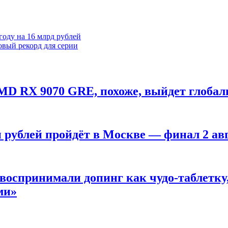
году на 16 млрд рублей
овый рекорд для серии
MD RX 9070 GRE, похоже, выйдет глобал
н рублей пройдёт в Москве — финал 2 ав
оспринимали допинг как чудо-таблетку, 
ми»