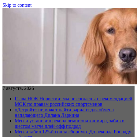
Skip to content
7 августа, 2026
Глава НОК Норвегии: мы не согласны с рекомендацией
МОК по правам российских спортсменов
«Детройт» не может найти вариант для обмена
нападающего Дилана Ларкина
Месси установил рекорд чемпионатов мира, забив в
шестом матче плей‑офф подряд
Месси забил 125-й гол за сборную. До рекорда Роналду