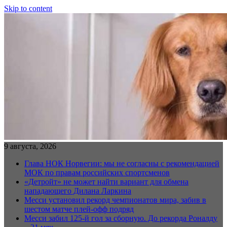
Skip to content
9 августа, 2026
Глава НОК Норвегии: мы не согласны с рекомендацией
МОК по правам российских спортсменов
«Детройт» не может найти вариант для обмена
нападающего Дилана Ларкина
Месси установил рекорд чемпионатов мира, забив в
шестом матче плей‑офф подряд
Месси забил 125-й гол за сборную. До рекорда Роналду