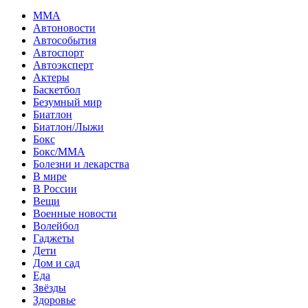
MMA
Автоновости
Автособытия
Автоспорт
Автоэксперт
Актеры
Баскетбол
Безумный мир
Биатлон
Биатлон/Лыжи
Бокс
Бокс/MMA
Болезни и лекарства
В мире
В России
Вещи
Военные новости
Волейбол
Гаджеты
Дети
Дом и сад
Еда
Звёзды
Здоровье