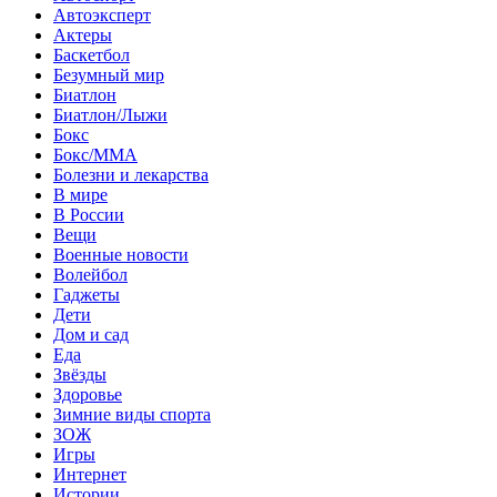
Автоэксперт
Актеры
Баскетбол
Безумный мир
Биатлон
Биатлон/Лыжи
Бокс
Бокс/MMA
Болезни и лекарства
В мире
В России
Вещи
Военные новости
Волейбол
Гаджеты
Дети
Дом и сад
Еда
Звёзды
Здоровье
Зимние виды спорта
ЗОЖ
Игры
Интернет
Истории