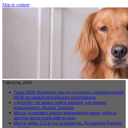
Skip to content
7 августа, 2026
Глава НОК Норвегии: мы не согласны с рекомендацией
МОК по правам российских спортсменов
«Детройт» не может найти вариант для обмена
нападающего Дилана Ларкина
Месси установил рекорд чемпионатов мира, забив в
шестом матче плей‑офф подряд
Месси забил 125-й гол за сборную. До рекорда Роналду