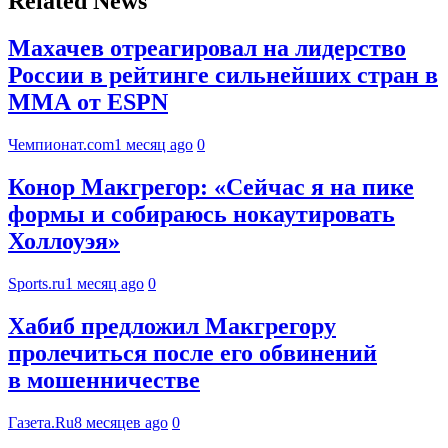
Related News
Махачев отреагировал на лидерство
России в рейтинге сильнейших стран в
ММА от ESPN
Чемпионат.com
1 месяц ago
0
Конор Макгрегор: «Сейчас я на пике
формы и собираюсь нокаутировать
Холлоуэя»
Sports.ru
1 месяц ago
0
Хабиб предложил Макгрегору
пролечиться после его обвинений
в мошенничестве
Газета.Ru
8 месяцев ago
0