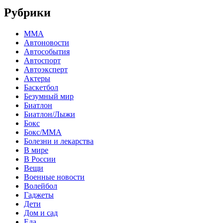
Рубрики
MMA
Автоновости
Автособытия
Автоспорт
Автоэксперт
Актеры
Баскетбол
Безумный мир
Биатлон
Биатлон/Лыжи
Бокс
Бокс/MMA
Болезни и лекарства
В мире
В России
Вещи
Военные новости
Волейбол
Гаджеты
Дети
Дом и сад
Еда