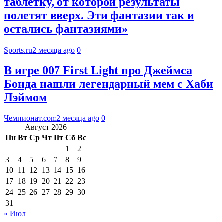
таблетку, от которой результаты
полетят вверх. Эти фантазии так и
остались фантазиями»
Sports.ru
2 месяца ago
0
В игре 007 First Light про Джеймса
Бонда нашли легендарный мем с Хаби
Лэймом
Чемпионат.com
2 месяца ago
0
Август 2026
Пн
Вт
Ср
Чт
Пт
Сб
Вс
1
2
3
4
5
6
7
8
9
10
11
12
13
14
15
16
17
18
19
20
21
22
23
24
25
26
27
28
29
30
31
« Июл