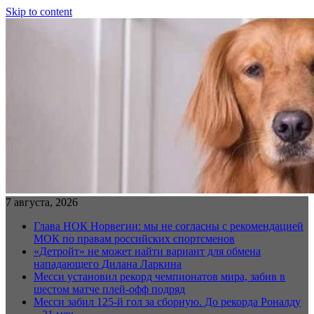
Skip to content
7 августа, 2026
Глава НОК Норвегии: мы не согласны с рекомендацией
МОК по правам российских спортсменов
«Детройт» не может найти вариант для обмена
нападающего Дилана Ларкина
Месси установил рекорд чемпионатов мира, забив в
шестом матче плей‑офф подряд
Месси забил 125-й гол за сборную. До рекорда Роналду