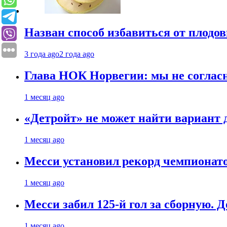
Назван способ избавиться от плодо
3 года ago
2 года ago
Глава НОК Норвегии: мы не соглас
1 месяц ago
«Детройт» не может найти вариант
1 месяц ago
Месси установил рекорд чемпионато
1 месяц ago
Месси забил 125-й гол за сборную. Д
1 месяц ago