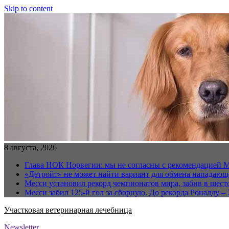
Skip to content
8 августа, 2026
Глава НОК Норвегии: мы не согласны с рекомендацией 
«Детройт» не может найти вариант для обмена нападаю
Месси установил рекорд чемпионатов мира, забив в шест
Месси забил 125-й гол за сборную. До рекорда Роналду – 
Участковая ветеринарная лечебница
Newsletter