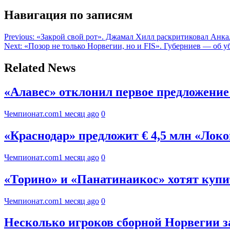
Навигация по записям
Previous:
«Закрой свой рот». Джамал Хилл раскритиковал Анкал
Next:
«Позор не только Норвегии, но и FIS». Губерниев — об 
Related News
«Алавес» отклонил первое предложени
Чемпионат.com
1 месяц ago
0
«Краснодар» предложит € 4,5 млн «Локо
Чемпионат.com
1 месяц ago
0
«Торино» и «Панатинаикос» хотят куп
Чемпионат.com
1 месяц ago
0
Несколько игроков сборной Норвегии з