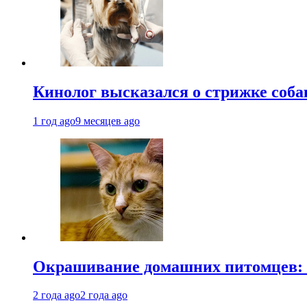
Кинолог высказался о стрижке соба
1 год ago
9 месяцев ago
Окрашивание домашних питомцев: к
2 года ago
2 года ago