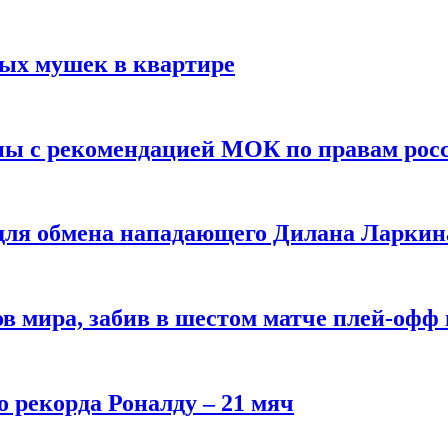
вых мушек в квартире
ны с рекомендацией МОК по правам рос
 для обмена нападающего Дилана Ларкин
в мира, забив в шестом матче плей‑офф
о рекорда Роналду – 21 мяч