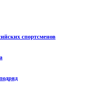
сийских спортсменов
а
 подряд