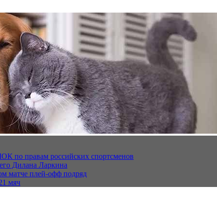
МОК по правам российских спортсменов
щего Дилана Ларкина
ом матче плей‑офф подряд
21 мяч