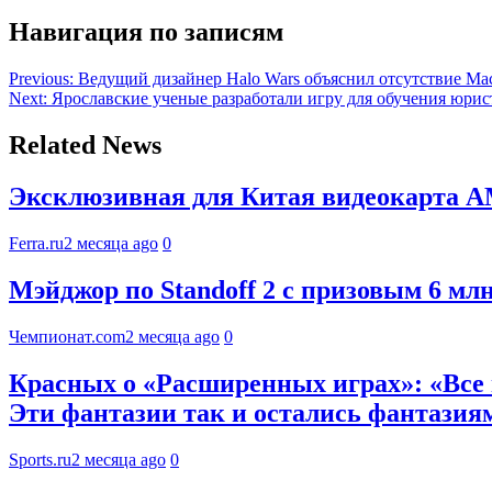
Навигация по записям
Previous:
Ведущий дизайнер Halo Wars объяснил отсутствие Ма
Next:
Ярославские ученые разработали игру для обучения юрис
Related News
Эксклюзивная для Китая видеокарта A
Ferra.ru
2 месяца ago
0
Мэйджор по Standoff 2 с призовым 6 мл
Чемпионат.com
2 месяца ago
0
Красных о «Расширенных играх»: «Все в
Эти фантазии так и остались фантазия
Sports.ru
2 месяца ago
0