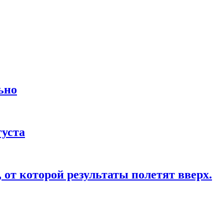
ьно
густа
от которой результаты полетят вверх.