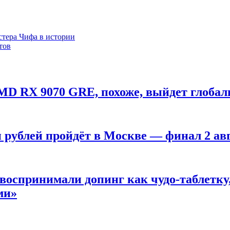
стера Чифа в истории
тов
MD RX 9070 GRE, похоже, выйдет глобал
н рублей пройдёт в Москве — финал 2 ав
оспринимали допинг как чудо-таблетку, 
ми»