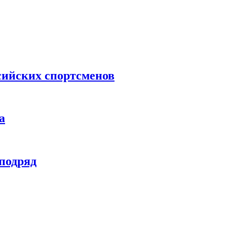
сийских спортсменов
а
 подряд