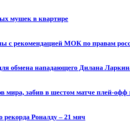
вых мушек в квартире
ны с рекомендацией МОК по правам рос
 для обмена нападающего Дилана Ларкин
в мира, забив в шестом матче плей‑офф
о рекорда Роналду – 21 мяч