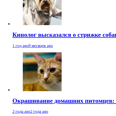
Кинолог высказался о стрижке соба
1 год ago
9 месяцев ago
Окрашивание домашних питомцев: к
2 года ago
2 года ago