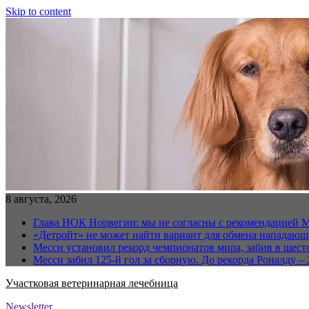
Skip to content
8 августа, 2026
Глава НОК Норвегии: мы не согласны с рекомендацией 
«Детройт» не может найти вариант для обмена нападаю
Месси установил рекорд чемпионатов мира, забив в шест
Месси забил 125-й гол за сборную. До рекорда Роналду – 
Участковая ветеринарная лечебница
Newsletter