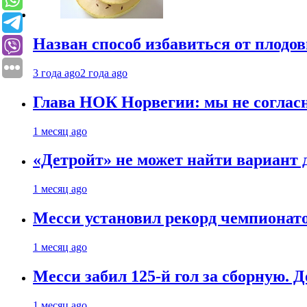
Назван способ избавиться от плодо
3 года ago
2 года ago
Глава НОК Норвегии: мы не соглас
1 месяц ago
«Детройт» не может найти вариант
1 месяц ago
Месси установил рекорд чемпионато
1 месяц ago
Месси забил 125-й гол за сборную. Д
1 месяц ago