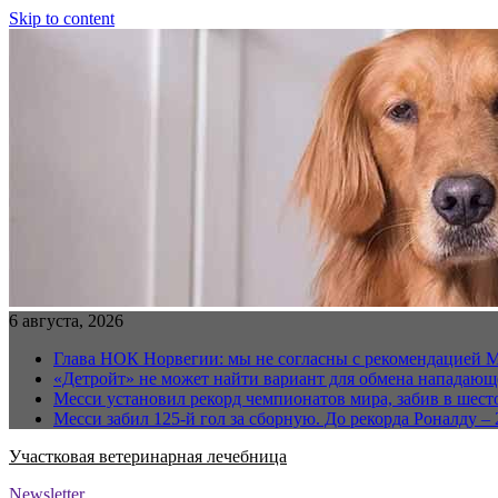
Skip to content
6 августа, 2026
Глава НОК Норвегии: мы не согласны с рекомендацией 
«Детройт» не может найти вариант для обмена нападаю
Месси установил рекорд чемпионатов мира, забив в шест
Месси забил 125-й гол за сборную. До рекорда Роналду – 
Участковая ветеринарная лечебница
Newsletter