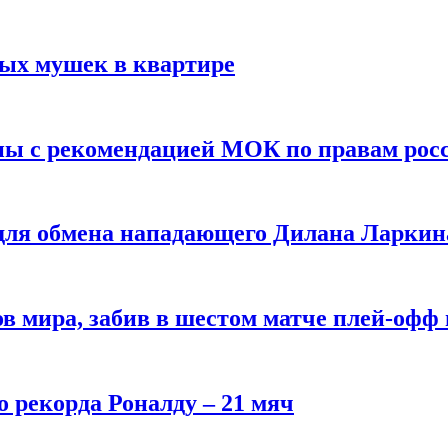
вых мушек в квартире
ны с рекомендацией МОК по правам рос
 для обмена нападающего Дилана Ларкин
в мира, забив в шестом матче плей‑офф
о рекорда Роналду – 21 мяч