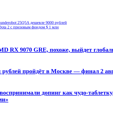
underobot 25Q5A дешевле 9000 рублей
ota 2 с призовым фондом $ 1 млн
MD RX 9070 GRE, похоже, выйдет глобал
н рублей пройдёт в Москве — финал 2 ав
оспринимали допинг как чудо-таблетку, 
ми»