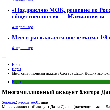
«Поздравляю МОК, решение по Рос
общественности» — Мамиашвили
4 недели ago
Месси расплакался после матча 1/
4 недели ago
Home
Игры
Многомиллионный аккаунт блогера Даши Дошик заблокир
Игры
Многомиллионный аккаунт блогера Даш
Super.ru
2 месяца ago
0
1 mins
Многомиллионный аккаунт Даши Дошик (настоящее имя — Дарь