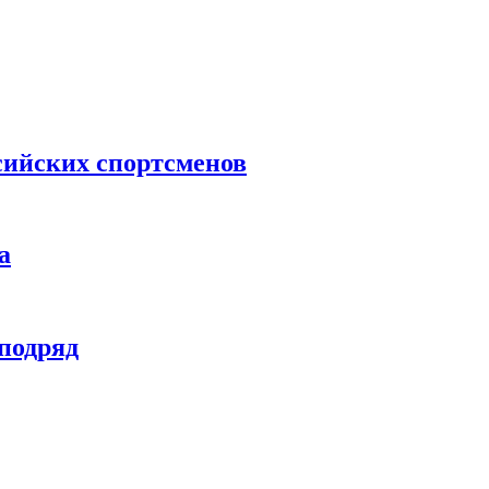
сийских спортсменов
а
 подряд