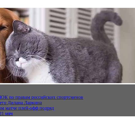
МОК по правам российских спортсменов
щего Дилана Ларкина
ом матче плей‑офф подряд
21 мяч