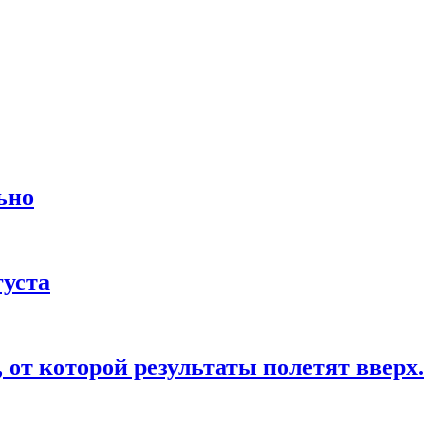
ьно
густа
от которой результаты полетят вверх.