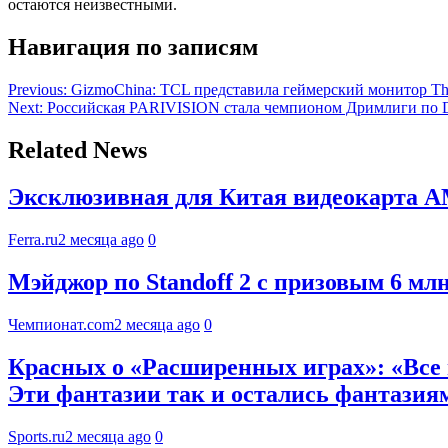
остаются неизвестными.
Навигация по записям
Previous:
GizmoChina: TCL представила геймерский монитор Th
Next:
Российская PARIVISION стала чемпионом Дримлиги по D
Related News
Эксклюзивная для Китая видеокарта A
Ferra.ru
2 месяца ago
0
Мэйджор по Standoff 2 с призовым 6 мл
Чемпионат.com
2 месяца ago
0
Красных о «Расширенных играх»: «Все в
Эти фантазии так и остались фантазия
Sports.ru
2 месяца ago
0