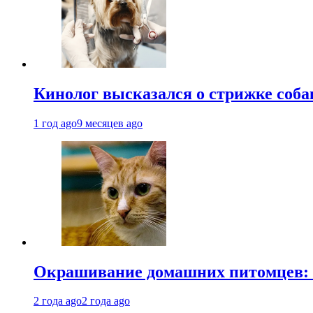
Кинолог высказался о стрижке соба
1 год ago
9 месяцев ago
Окрашивание домашних питомцев: к
2 года ago
2 года ago