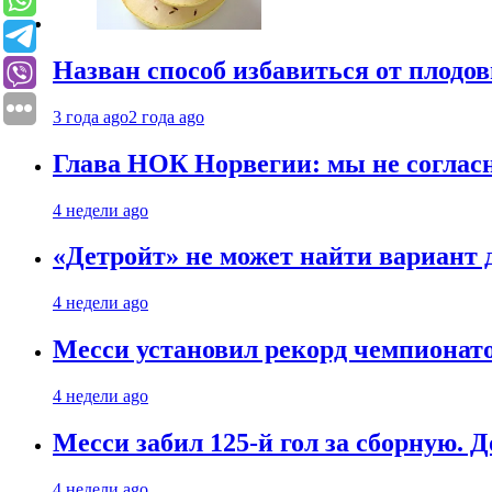
Назван способ избавиться от плодо
3 года ago
2 года ago
Глава НОК Норвегии: мы не соглас
4 недели ago
«Детройт» не может найти вариант
4 недели ago
Месси установил рекорд чемпионато
4 недели ago
Месси забил 125-й гол за сборную. Д
4 недели ago