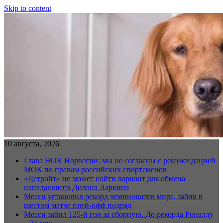
Skip to content
10 августа, 2026
Глава НОК Норвегии: мы не согласны с рекомендацией
МОК по правам российских спортсменов
«Детройт» не может найти вариант для обмена
нападающего Дилана Ларкина
Месси установил рекорд чемпионатов мира, забив в
шестом матче плей‑офф подряд
Месси забил 125-й гол за сборную. До рекорда Роналду