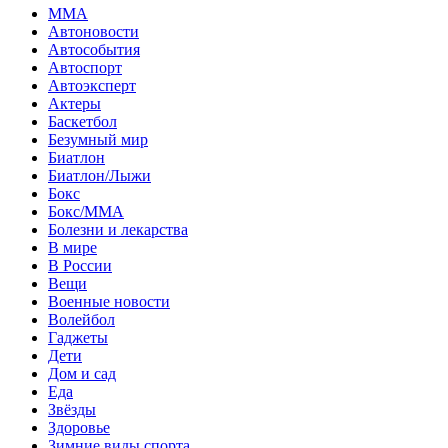
MMA
Автоновости
Автособытия
Автоспорт
Автоэксперт
Актеры
Баскетбол
Безумный мир
Биатлон
Биатлон/Лыжи
Бокс
Бокс/MMA
Болезни и лекарства
В мире
В России
Вещи
Военные новости
Волейбол
Гаджеты
Дети
Дом и сад
Еда
Звёзды
Здоровье
Зимние виды спорта