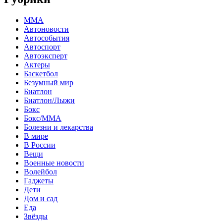
MMA
Автоновости
Автособытия
Автоспорт
Автоэксперт
Актеры
Баскетбол
Безумный мир
Биатлон
Биатлон/Лыжи
Бокс
Бокс/MMA
Болезни и лекарства
В мире
В России
Вещи
Военные новости
Волейбол
Гаджеты
Дети
Дом и сад
Еда
Звёзды