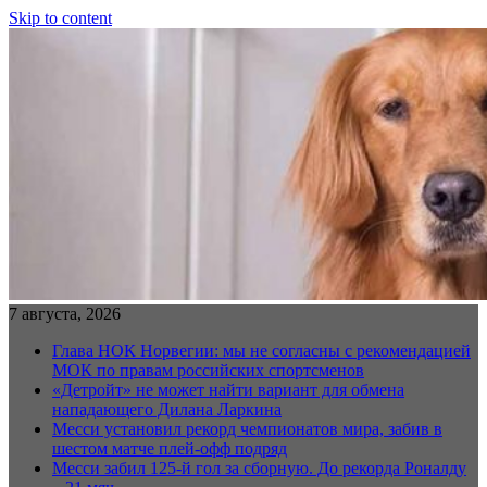
Skip to content
7 августа, 2026
Глава НОК Норвегии: мы не согласны с рекомендацией
МОК по правам российских спортсменов
«Детройт» не может найти вариант для обмена
нападающего Дилана Ларкина
Месси установил рекорд чемпионатов мира, забив в
шестом матче плей‑офф подряд
Месси забил 125-й гол за сборную. До рекорда Роналду