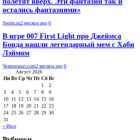
полетят вверх. Эти фантазии так и
остались фантазиями»
Sports.ru
2 месяца ago
0
В игре 007 First Light про Джеймса
Бонда нашли легендарный мем с Хаби
Лэймом
Чемпионат.com
2 месяца ago
0
Август 2026
Пн
Вт
Ср
Чт
Пт
Сб
Вс
1
2
3
4
5
6
7
8
9
10
11
12
13
14
15
16
17
18
19
20
21
22
23
24
25
26
27
28
29
30
31
« Июл
Рубрики