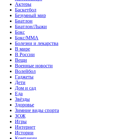
Актеры
Баскетбол
Безумный мир
Биатлон
Биатлон/Лыжи
Бокс
Бокс/MMA
Болезни и лекарства
В мире
В России
Вещи
Военные новости
Волейбол
Гаджеты
Дети
Дом и сад
Еда
Звёзды
Здоровье
Зимние виды спорта
ЗОЖ
Игры
Интернет
Истории
Компании