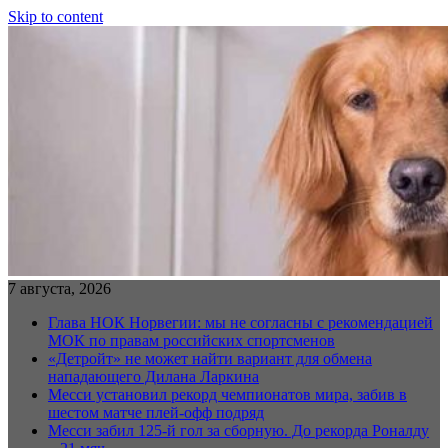
Skip to content
7 августа, 2026
Глава НОК Норвегии: мы не согласны с рекомендацией
МОК по правам российских спортсменов
«Детройт» не может найти вариант для обмена
нападающего Дилана Ларкина
Месси установил рекорд чемпионатов мира, забив в
шестом матче плей‑офф подряд
Месси забил 125-й гол за сборную. До рекорда Роналду