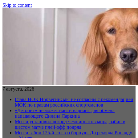
Skip to content
7 августа, 2026
Глава НОК Норвегии: мы не согласны с рекомендацией
МОК по правам российских спортсменов
«Детройт» не может найти вариант для обмена
нападающего Дилана Ларкина
Месси установил рекорд чемпионатов мира, забив в
шестом матче плей‑офф подряд
Месси забил 125-й гол за сборную. До рекорда Роналду