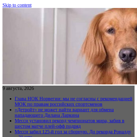
Skip to content
9 августа, 2026
Глава НОК Норвегии: мы не согласны с рекомендацией
МОК по правам российских спортсменов
«Детройт» не может найти вариант для обмена
нападающего Дилана Ларкина
Месси установил рекорд чемпионатов мира, забив в
шестом матче плей‑офф подряд
Месси забил 125-й гол за сборную. До рекорда Роналду