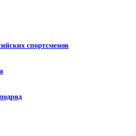
сийских спортсменов
а
 подряд