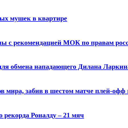
вых мушек в квартире
ны с рекомендацией МОК по правам рос
 для обмена нападающего Дилана Ларкин
в мира, забив в шестом матче плей‑офф
о рекорда Роналду – 21 мяч