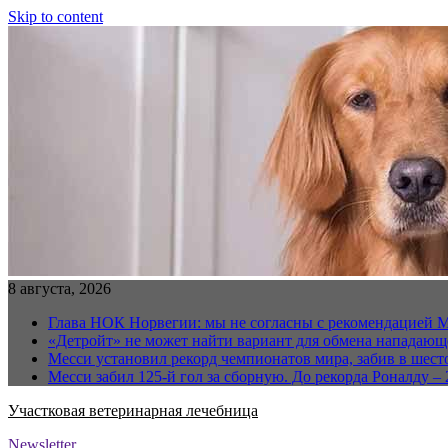
Skip to content
8 августа, 2026
Глава НОК Норвегии: мы не согласны с рекомендацией 
«Детройт» не может найти вариант для обмена нападаю
Месси установил рекорд чемпионатов мира, забив в шест
Месси забил 125-й гол за сборную. До рекорда Роналду – 
Участковая ветеринарная лечебница
Newsletter