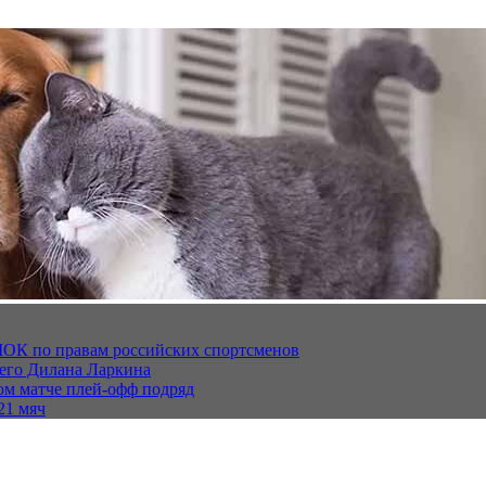
МОК по правам российских спортсменов
щего Дилана Ларкина
ом матче плей‑офф подряд
21 мяч