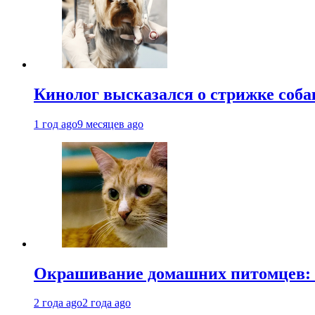
Кинолог высказался о стрижке соба
1 год ago
9 месяцев ago
Окрашивание домашних питомцев: к
2 года ago
2 года ago