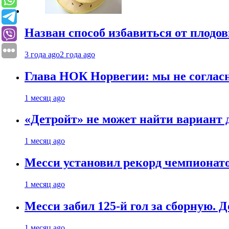
Назван способ избавиться от плодо
3 года ago
2 года ago
Глава НОК Норвегии: мы не соглас
1 месяц ago
«Детройт» не может найти вариант
1 месяц ago
Месси установил рекорд чемпионато
1 месяц ago
Месси забил 125-й гол за сборную. Д
1 месяц ago