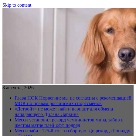
Skip to content
8 августа, 2026
Глава НОК Норвегии: мы не согласны с рекомендацией
МОК по правам российских спортсменов
«Детройт» не может найти вариант для обмена
нападающего Дилана Ларкина
Месси установил рекорд чемпионатов мира, забив в
шестом матче плей‑офф подряд
Месси забил 125-й гол за сборную. До рекорда Роналду