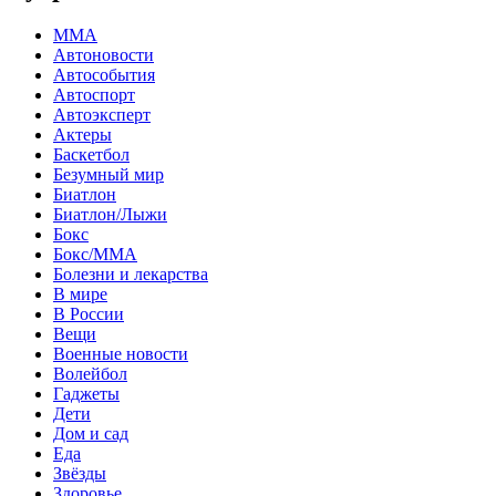
MMA
Автоновости
Автособытия
Автоспорт
Автоэксперт
Актеры
Баскетбол
Безумный мир
Биатлон
Биатлон/Лыжи
Бокс
Бокс/MMA
Болезни и лекарства
В мире
В России
Вещи
Военные новости
Волейбол
Гаджеты
Дети
Дом и сад
Еда
Звёзды
Здоровье