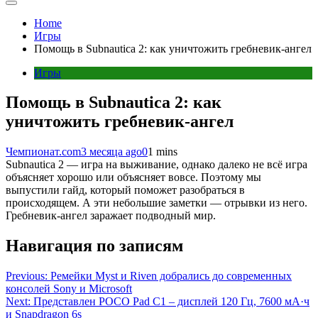
Home
Игры
Помощь в Subnautica 2: как уничтожить гребневик-ангел
Игры
Помощь в Subnautica 2: как
уничтожить гребневик-ангел
Чемпионат.com
3 месяца ago
0
1 mins
Subnautica 2 — игра на выживание, однако далеко не всё игра
объясняет хорошо или объясняет вовсе. Поэтому мы
выпустили гайд, который поможет разобраться в
происходящем. А эти небольшие заметки — отрывки из него.
Гребневик-ангел заражает подводный мир.
Навигация по записям
Previous:
Ремейки Myst и Riven добрались до современных
консолей Sony и Microsoft
Next:
Представлен POCO Pad C1 – дисплей 120 Гц, 7600 мА·ч
и Snapdragon 6s