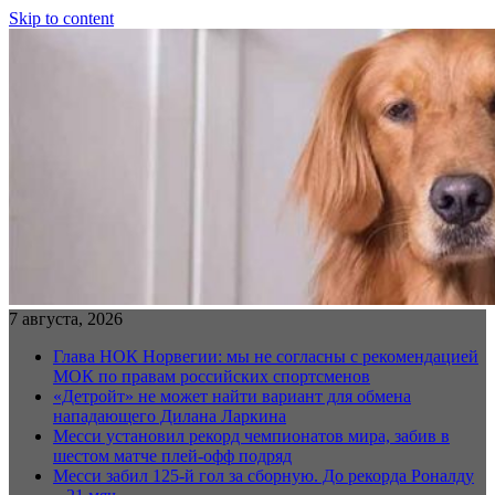
Skip to content
7 августа, 2026
Глава НОК Норвегии: мы не согласны с рекомендацией
МОК по правам российских спортсменов
«Детройт» не может найти вариант для обмена
нападающего Дилана Ларкина
Месси установил рекорд чемпионатов мира, забив в
шестом матче плей‑офф подряд
Месси забил 125-й гол за сборную. До рекорда Роналду