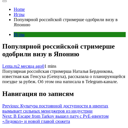
Home
Игры
Популярной российской стримерше одобрили визу в
Японию
Игры
Популярной российской стримерше
одобрили визу в Японию
Lenta.ru
2 месяца ago
0
1 mins
Популярная российская стримерша Наталья Бердникова,
известная как Генсуха (Gensyxa), рассказала о планирующейся
поездке за рубеж. Об этом она написала в Telegram-канале.
Навигация по записям
Previous:
Культура постоянной доступности в ивентах
вымывает сильных менеджеров из индустрии
Next:
В Escape from Tarkov вышел патч с PvE-ивентом
«Ледокол» и новой главой сюжета