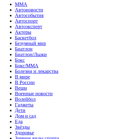
MMA
Автоновости
Автособытия
Автоспорт
Автоэксперт
Актеры
Баскетбол
Безумный мир
Биатлон
Биатлон/Лыжи
Бокс
Бокс/MMA
Болезни и лекарства
В мире
В России
Вещи
Военные новости
Волейбол
Гаджеты
Дети
Дом и сад
Еда
Звёзды
Здоровье
Зимние виды спорта