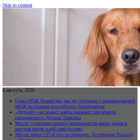
Skip to content
6 августа, 2026
Глава НОК Норвегии: мы не согласны с рекомендацией
МОК по правам российских спортсменов
«Детройт» не может найти вариант для обмена
нападающего Дилана Ларкина
Месси установил рекорд чемпионатов мира, забив в
шестом матче плей‑офф подряд
Месси забил 125-й гол за сборную. До рекорда Роналду