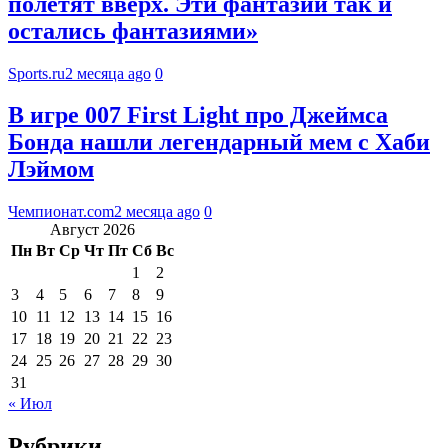
полетят вверх. Эти фантазии так и
остались фантазиями»
Sports.ru
2 месяца ago
0
В игре 007 First Light про Джеймса
Бонда нашли легендарный мем с Хаби
Лэймом
Чемпионат.com
2 месяца ago
0
Август 2026
Пн
Вт
Ср
Чт
Пт
Сб
Вс
1
2
3
4
5
6
7
8
9
10
11
12
13
14
15
16
17
18
19
20
21
22
23
24
25
26
27
28
29
30
31
« Июл
Рубрики