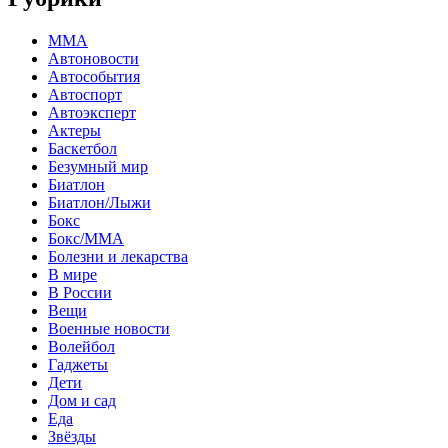
MMA
Автоновости
Автособытия
Автоспорт
Автоэксперт
Актеры
Баскетбол
Безумный мир
Биатлон
Биатлон/Лыжи
Бокс
Бокс/MMA
Болезни и лекарства
В мире
В России
Вещи
Военные новости
Волейбол
Гаджеты
Дети
Дом и сад
Еда
Звёзды