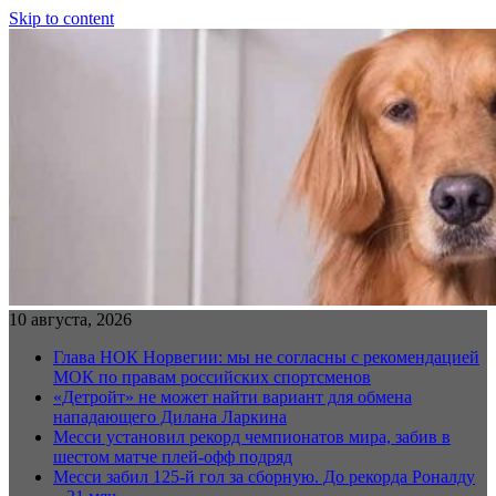
Skip to content
10 августа, 2026
Глава НОК Норвегии: мы не согласны с рекомендацией
МОК по правам российских спортсменов
«Детройт» не может найти вариант для обмена
нападающего Дилана Ларкина
Месси установил рекорд чемпионатов мира, забив в
шестом матче плей‑офф подряд
Месси забил 125-й гол за сборную. До рекорда Роналду