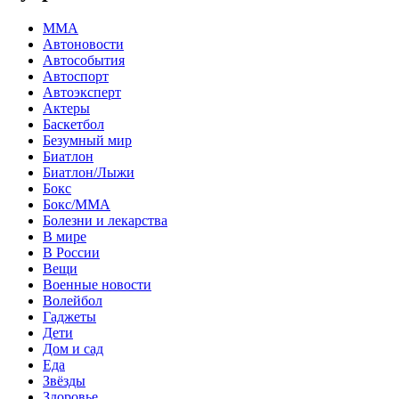
MMA
Автоновости
Автособытия
Автоспорт
Автоэксперт
Актеры
Баскетбол
Безумный мир
Биатлон
Биатлон/Лыжи
Бокс
Бокс/MMA
Болезни и лекарства
В мире
В России
Вещи
Военные новости
Волейбол
Гаджеты
Дети
Дом и сад
Еда
Звёзды
Здоровье