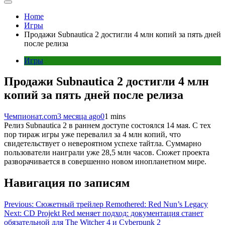
Home
Игры
Продажи Subnautica 2 достигли 4 млн копий за пять дней
после релиза
Игры
Продажи Subnautica 2 достигли 4 млн
копий за пять дней после релиза
Чемпионат.com
3 месяца ago
0
1 mins
Релиз Subnautica 2 в раннем доступе состоялся 14 мая. С тех
пор тираж игры уже перевалил за 4 млн копий, что
свидетельствует о невероятном успехе тайтла. Суммарно
пользователи наиграли уже 28,5 млн часов. Cюжет проекта
разворачивается в совершенно новом инопланетном мире.
Навигация по записям
Previous:
Сюжетный трейлер Remothered: Red Nun’s Legacy
Next:
CD Projekt Red меняет подход: документация станет
обязательной для The Witcher 4 и Cyberpunk 2