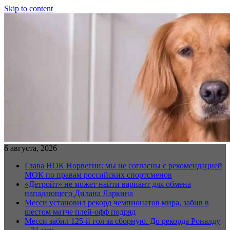
Skip to content
6 августа, 2026
Глава НОК Норвегии: мы не согласны с рекомендацией
МОК по правам российских спортсменов
«Детройт» не может найти вариант для обмена
нападающего Дилана Ларкина
Месси установил рекорд чемпионатов мира, забив в
шестом матче плей‑офф подряд
Месси забил 125-й гол за сборную. До рекорда Роналду