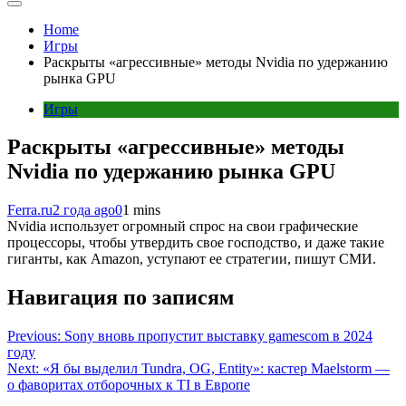
Home
Игры
Раскрыты «агрессивные» методы Nvidia по удержанию
рынка GPU
Игры
Раскрыты «агрессивные» методы
Nvidia по удержанию рынка GPU
Ferra.ru
2 года ago
0
1 mins
Nvidia использует огромный спрос на свои графические
процессоры, чтобы утвердить свое господство, и даже такие
гиганты, как Amazon, уступают ее стратегии, пишут СМИ.
Навигация по записям
Previous:
Sony вновь пропустит выставку gamescom в 2024
году
Next:
«Я бы выделил Tundra, OG, Entity»: кастер Maelstorm —
о фаворитах отборочных к TI в Европе