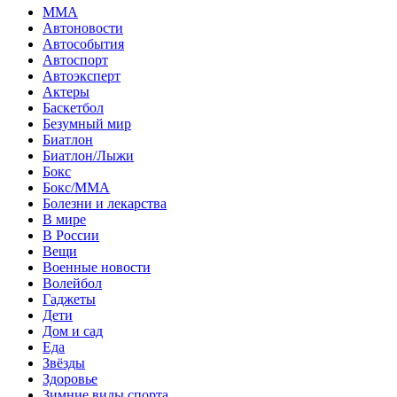
MMA
Автоновости
Автособытия
Автоспорт
Автоэксперт
Актеры
Баскетбол
Безумный мир
Биатлон
Биатлон/Лыжи
Бокс
Бокс/MMA
Болезни и лекарства
В мире
В России
Вещи
Военные новости
Волейбол
Гаджеты
Дети
Дом и сад
Еда
Звёзды
Здоровье
Зимние виды спорта