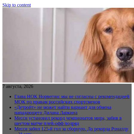
Skip to content
7 августа, 2026
Глава НОК Норвегии: мы не согласны с рекомендацией
МОК по правам российских спортсменов
«Детройт» не может найти вариант для обмена
нападающего Дилана Ларкина
Месси установил рекорд чемпионатов мира, забив в
шестом матче плей‑офф подряд
Месси забил 125-й гол за сборную. До рекорда Роналду