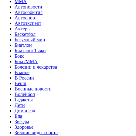
MMA
Автоновости
Автособытия
Автоспорт
Автоэксперт
Актеры
Баскетбол
Безумный мир
Биатлон
Биатлон/Лыжи
Бокс
Бокс/MMA
Болезни и лекарства
В мире
В России
Вещи
Военные новости
Волейбол
Гаджеты
Дети
Дом и сад
Еда
Звёзды
Здоровье
Зимние виды спорта