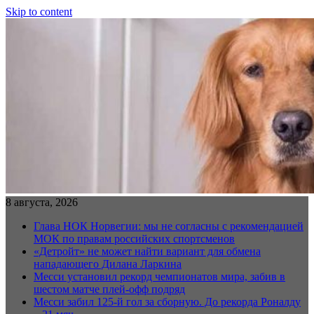
Skip to content
8 августа, 2026
Глава НОК Норвегии: мы не согласны с рекомендацией
МОК по правам российских спортсменов
«Детройт» не может найти вариант для обмена
нападающего Дилана Ларкина
Месси установил рекорд чемпионатов мира, забив в
шестом матче плей‑офф подряд
Месси забил 125-й гол за сборную. До рекорда Роналду