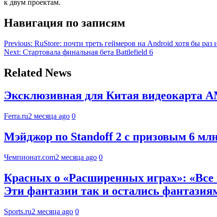
к двум проектам.
Навигация по записям
Previous:
RuStore: почти треть геймеров на Android хотя бы раз
Next:
Стартовала финальная бета Battlefield 6
Related News
Эксклюзивная для Китая видеокарта A
Ferra.ru
2 месяца ago
0
Мэйджор по Standoff 2 с призовым 6 мл
Чемпионат.com
2 месяца ago
0
Красных о «Расширенных играх»: «Все в
Эти фантазии так и остались фантазия
Sports.ru
2 месяца ago
0