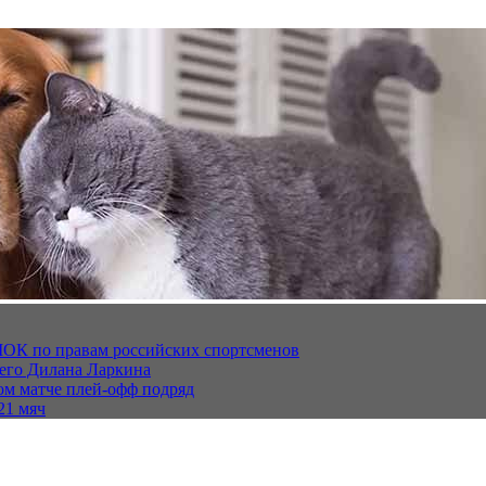
МОК по правам российских спортсменов
щего Дилана Ларкина
ом матче плей‑офф подряд
21 мяч