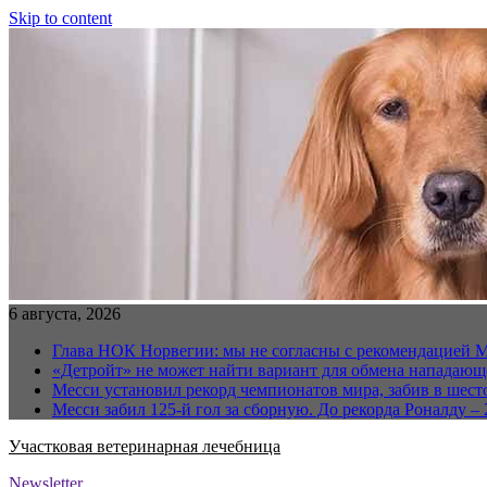
Skip to content
6 августа, 2026
Глава НОК Норвегии: мы не согласны с рекомендацией 
«Детройт» не может найти вариант для обмена нападаю
Месси установил рекорд чемпионатов мира, забив в шест
Месси забил 125-й гол за сборную. До рекорда Роналду – 
Участковая ветеринарная лечебница
Newsletter