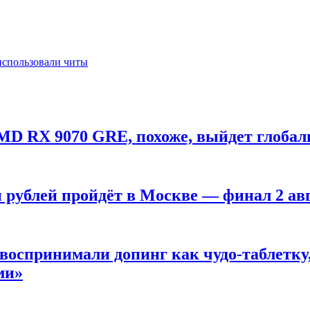
 использовали читы
MD RX 9070 GRE, похоже, выйдет глобал
н рублей пройдёт в Москве — финал 2 ав
оспринимали допинг как чудо-таблетку, 
ми»