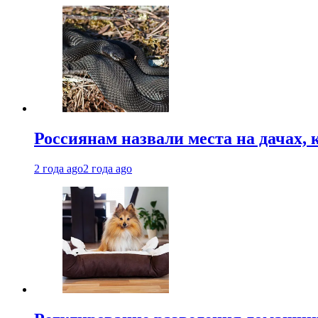
Россиянам назвали места на дачах,
2 года ago
2 года ago