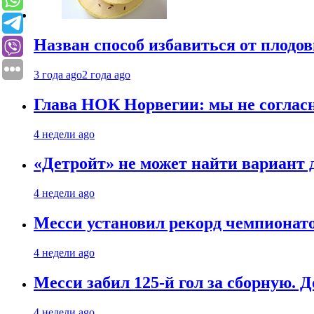
Назван способ избавиться от плодо
3 года ago
2 года ago
Глава НОК Норвегии: мы не соглас
4 недели ago
«Детройт» не может найти вариант
4 недели ago
Месси установил рекорд чемпионато
4 недели ago
Месси забил 125-й гол за сборную. Д
4 недели ago