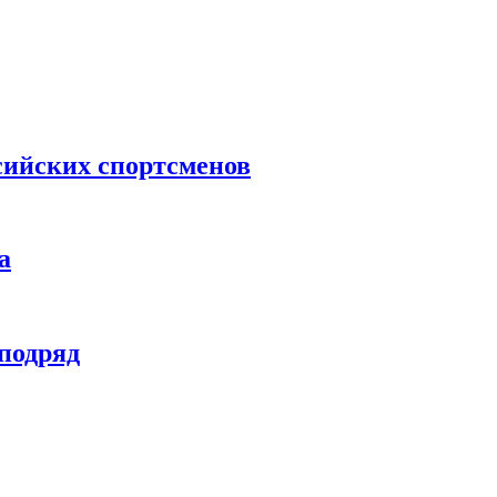
сийских спортсменов
а
 подряд