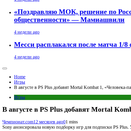
«Поздравляю МОК, решение по Рос
общественности» — Мамиашвили
4 недели ago
Месси расплакался после матча 1/
4 недели ago
Home
Игры
В августе в PS Plus добавят Mortal Kombat 1, «Человека-п
Игры
В августе в PS Plus добавят Mortal Kom
Чемпионат.com
12 месяцев ago
0
1 mins
Sony анонсировала новую подборку игр для подписки PS Plus. 