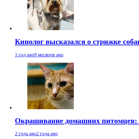
Кинолог высказался о стрижке соба
1 год ago
9 месяцев ago
Окрашивание домашних питомцев: к
2 года ago
2 года ago