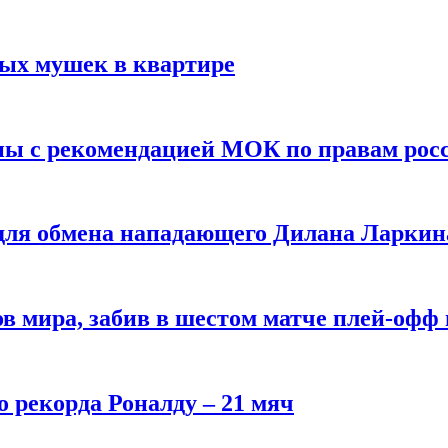
вых мушек в квартире
ны с рекомендацией МОК по правам рос
 для обмена нападающего Дилана Ларкин
в мира, забив в шестом матче плей‑офф
о рекорда Роналду – 21 мяч