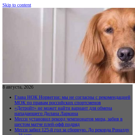
Skip to content
8 августа, 2026
Глава НОК Норвегии: мы не согласны с рекомендацией
МОК по правам российских спортсменов
«Детройт» не может найти вариант для обмена
нападающего Дилана Ларкина
Месси установил рекорд чемпионатов мира, забив в
шестом матче плей‑офф подряд
Месси забил 125-й гол за сборную. До рекорда Роналду