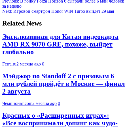
Previous:
В гонку Forza Horizon 6 сыграли более 6 млн человек
за неделю
Next:
Игровой смартфон Honor WIN Turbo выйдет 29 мая
Related News
Эксклюзивная для Китая видеокарта
AMD RX 9070 GRE, похоже, выйдет
глобально
Ferra.ru
2 месяца ago
0
Мэйджор по Standoff 2 с призовым 6
млн рублей пройдёт в Москве — финал
2 августа
Чемпионат.com
2 месяца ago
0
Красных о «Расширенных играх»:
«Все воспринимали допинг как чудо-