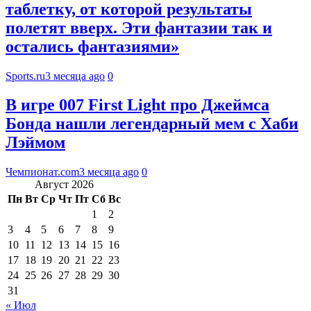
таблетку, от которой результаты
полетят вверх. Эти фантазии так и
остались фантазиями»
Sports.ru
3 месяца ago
0
В игре 007 First Light про Джеймса
Бонда нашли легендарный мем с Хаби
Лэймом
Чемпионат.com
3 месяца ago
0
Август 2026
Пн
Вт
Ср
Чт
Пт
Сб
Вс
1
2
3
4
5
6
7
8
9
10
11
12
13
14
15
16
17
18
19
20
21
22
23
24
25
26
27
28
29
30
31
« Июл