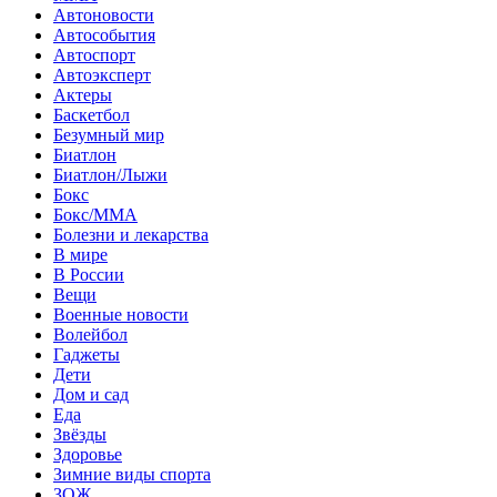
Автоновости
Автособытия
Автоспорт
Автоэксперт
Актеры
Баскетбол
Безумный мир
Биатлон
Биатлон/Лыжи
Бокс
Бокс/MMA
Болезни и лекарства
В мире
В России
Вещи
Военные новости
Волейбол
Гаджеты
Дети
Дом и сад
Еда
Звёзды
Здоровье
Зимние виды спорта
ЗОЖ