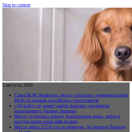
Skip to content
5 августа, 2026
Глава НОК Норвегии: мы не согласны с рекомендацией
МОК по правам российских спортсменов
«Детройт» не может найти вариант для обмена
нападающего Дилана Ларкина
Месси установил рекорд чемпионатов мира, забив в
шестом матче плей‑офф подряд
Месси забил 125-й гол за сборную. До рекорда Роналду