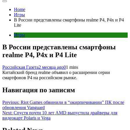
Home
Игры
В России представлены смартфоны realme P4, P4x и P4
Lite
Игры
В России представлены смартфоны
realme P4, P4x и P4 Lite
Российская Газета
2 месяца ago
0
1 mins
Китайский бренд realme объявил о расширении серии
смартфонов P4 на российском рынке.
Навигация по записям
Previous:
Riot Games обвинили в “окирпичивании” ПК после
обновления Vanguard
Next:
Cпустя почти 10 лет AMD выпустила драйверы для
видеокарт Polaris и Vega